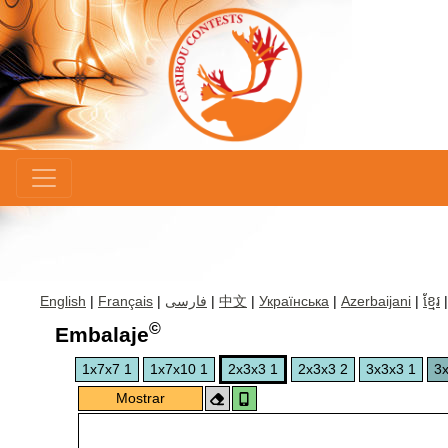
×
English
|
Français
|
فارسی
|
中文
|
Українська
|
Azerbaijani
|
ខ្មែរ
©
Embalaje
1x7x7 1
1x7x10 1
2x3x3 1
2x3x3 2
3x3x3 1
3x
Mostrar
instrucciones