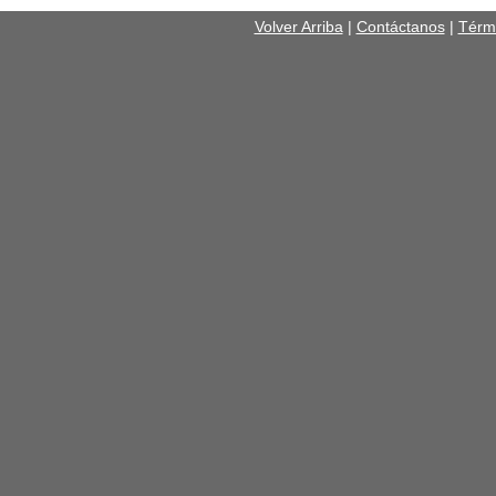
Volver Arriba
|
Contáctanos
|
Térm