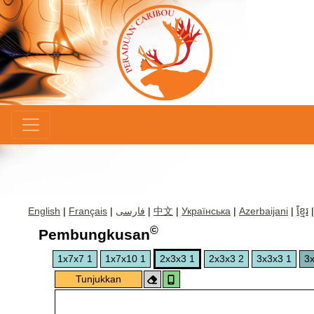
×
English
|
Français
|
فارسی
|
中文
|
Українська
|
Azerbaijani
|
ខ្មែរ
©
Pembungkusan
1x7x7 1
1x7x10 1
2x3x3 1
2x3x3 2
3x3x3 1
3x
Tunjukkan
Arahan