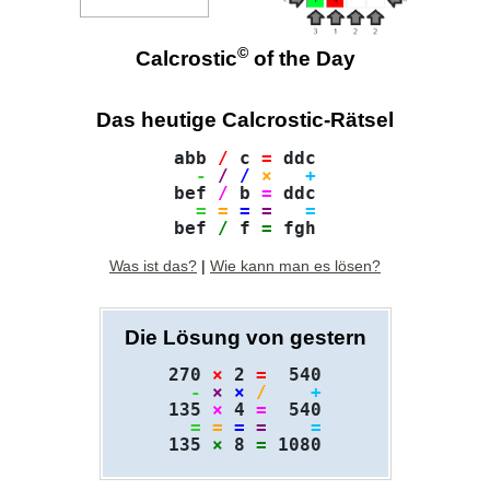
©
Calcrostic
of the Day
Das heutige Calcrostic-Rätsel
abb 
/
 c 
=
 ddc

-
/
/
×
+
bef 
/
 b 
=
 ddc

=
=
=
=
=
bef 
/
 f 
=
Was ist das?
|
Wie kann man es lösen?
Die Lösung von gestern
270 
×
 2 
=
  540

-
×
×
/
+
135 
×
 4 
=
  540

=
=
=
=
=
135 
×
 8 
=