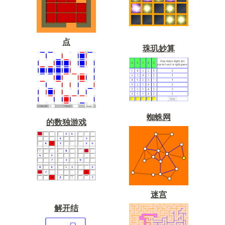
点
珠玑妙算
蜘蛛网
的数独游戏
迷宫
解开结