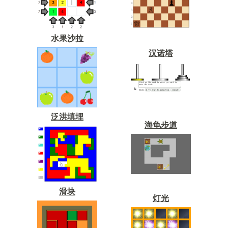
水果沙拉
汉诺塔
泛洪填埋
海龟步道
滑块
灯光