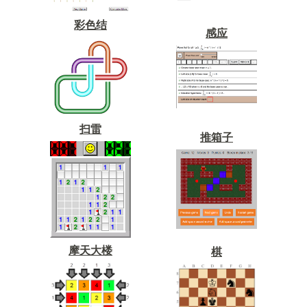
彩色结
感应
扫雷
推箱子
摩天大楼
棋