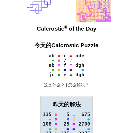
©
Calcrostic
of the Day
今天的Calcrostic Puzzle
ab 
×
 c 
=
 ade

+
×
/
/
-
ab 
×
 f 
=
 dgh

=
=
=
=
=
jc 
×
 e 
=
这是什么？
|
怎么解决？
昨天的解法
135 
×
   5 
=
  675

-
×
×
/
+
108 
×
  25 
=
 2700

=
=
=
=
=