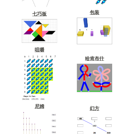
包装
七巧板
咀嚼
哈肯布什
尼姆
幻方