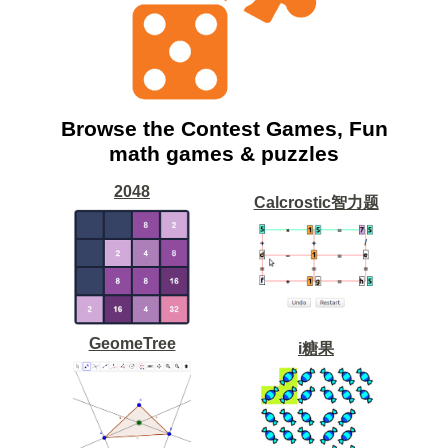
Browse the Contest Games, Fun
math games & puzzles
2048
Calcrostic智力题
GeomeTree
i糖果