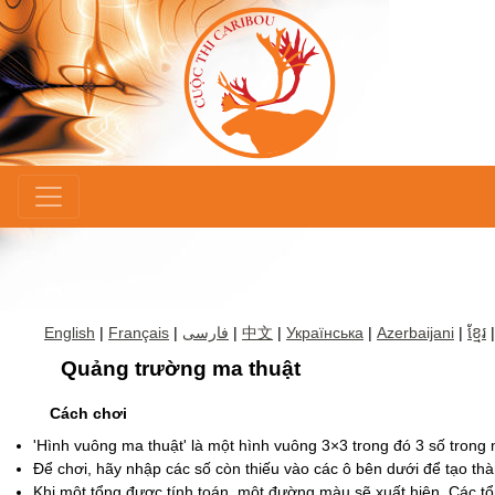
×
English
|
Français
|
فارسی
|
中文
|
Українська
|
Azerbaijani
|
ខ្មែរ
|
Quảng trường ma thuật
Cách chơi
'Hình vuông ma thuật' là một hình vuông 3×3 trong đó 3 số trong
Để chơi, hãy nhập các số còn thiếu vào các ô bên dưới để tạo t
Khi một tổng được tính toán, một đường màu sẽ xuất hiện. Các 