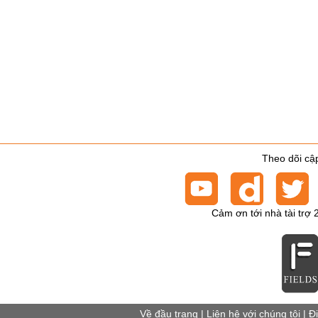
Theo dõi cập
Cảm ơn tới nhà tài trợ 
Về đầu trang
|
Liên hệ với chúng tôi
|
Đ