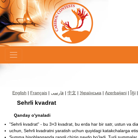
×
English
|
Français
|
فارسی
|
中文
|
Українська
|
Azerbaijani
|
ខ្មែរ
Sehrli kvadrat
Qanday o'ynaladi
"Sehrli kvadrat" - bu 3×3 kvadrat, bu erda har bir satr, ustun va dia
uchun, Sehrli kvadratni yaratish uchun quyidagi katakchalarga eti
Summa hisoblanganda rangli chiziq paydo bo'ladi. Turli summalar t