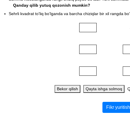
Qanday qilib yutuq qozonish mumkin?
Sehrli kvadrat to'liq bo'lganda va barcha chiziqlar bir xil rangda b
Bekor qilish
Qayta ishga solmoq
Q
Fikr yuriti