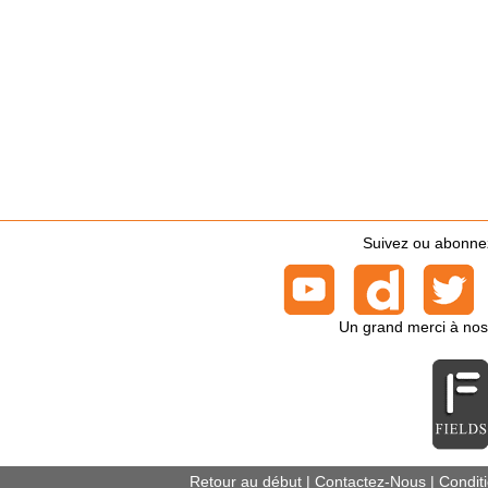
Suivez ou abonnez-
Un grand merci à nos
Retour au début
|
Contactez-Nous
|
Conditi