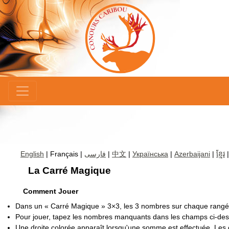
×
English
| Français |
فارسی
|
中文
|
Українська
|
Azerbaijani
|
ខ្មែរ
La Carré Magique
Comment Jouer
Dans un « Carré Magique » 3×3, les 3 nombres sur chaque rangé
Pour jouer, tapez les nombres manquants dans les champs ci-des
Une droite colorée apparaît lorsqu'une somme est effectuée. Les 