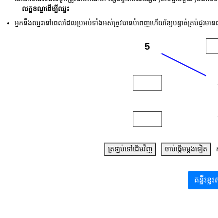
លក្ខខណ្ឌដើម្បីឈ្នះ
អ្នកនឹងឈ្នះនៅពេលដែលប្រអប់ទាំងអស់ត្រូវបានបំពេញហើយខ្សែបន្ទាត់គ្រប់ជួរមានព
ត្រឡប់ទៅដើមវិញ
ចាប់ផ្តើមម្តងទៀត
គន្លឹះខ្ល