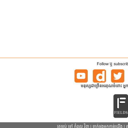
Follow ឬ subscrib
មនុស្សជាច្រើនអរគុណចំពោះ អ្ន
ត្រឡប់ ទៅ កំពូល វិញ
|
ទាក់ទងមកកាន់យើង
|
ល