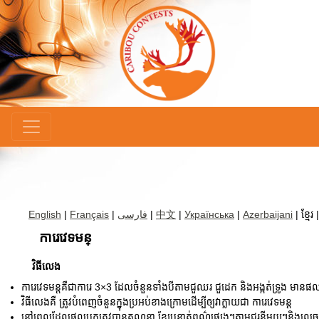
×
English
|
Français
|
فارسی
|
中文
|
Українська
|
Azerbaijani
| ខ្មែរ 
ការេវេទមន្
វិធីលេង
ការេវេទមន្តគឺជាការេ 3×3 ដែលចំនួនទាំងបីតាមជួឈរ ជួដេក និងអង្កត់ទ្រូង មានផលប
វិធីលេងគឺ ត្រូវបំពេញចំនួនក្នុងប្រអប់ខាងក្រោមដើម្បីឲ្យវាក្លាយជា ការេវេទមន្ត
នៅពេលដែលផលបូកត្រូវបានគណនា ខ្សែបន្ទាត់ពណ៌ផ្សេងៗតាមជួរនីមួយៗនិងលេចឡើ