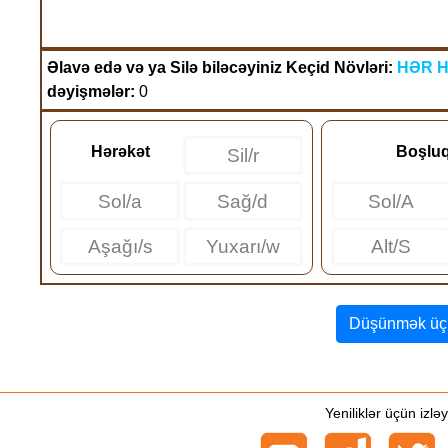
Əlavə edə və ya Silə biləcəyiniz Keçid Növləri:
HƏR 
dəyişmələr:
0
Hərəkət
Boşluq
Sil/r
Sol/a
Sağ/d
Sol/A
Aşağı/s
Yuxarı/w
Alt/S
Düşünmək üç
Yeniliklər üçün izlə