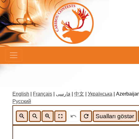
×
English
|
Français
|
فارسی
|
中文
|
Українська
| Azerbaijan
Русский
zoom_out
search
zoom_in
fullscreen
undo
refresh
Sualları göstər