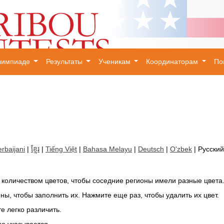
олимпиаде
Результаты
Ученикам
Координаторам
П
×
rbaijani
|
ខ្មែរ
|
Tiếng Việt
|
Bahasa Melayu
|
Deutsch
|
O'zbek
| Русский
количеством цветов, чтобы соседние регионы имели разные цвета
ны, чтобы заполнить их. Нажмите еще раз, чтобы удалить их цвет.
е легко различить.