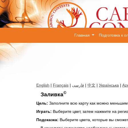
Главная
Подготовка к 
English
|
Français
|
فارسی
|
中文
|
Українська
|
Aze
©
Заливка
Цель:
Заполните всю карту как можно меньшим 
Играть:
Выберите цвет, затем нажмите на регио
Подсказка:
Выберите цвета, которые вы сможет