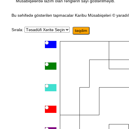
Müsabiqələrdə lazım olan rənglərin sayı göstərilməyib.
Bu səhifədə göstərilən tapmacalar Karibu Müsabiqələri © yaradı
Sırala: