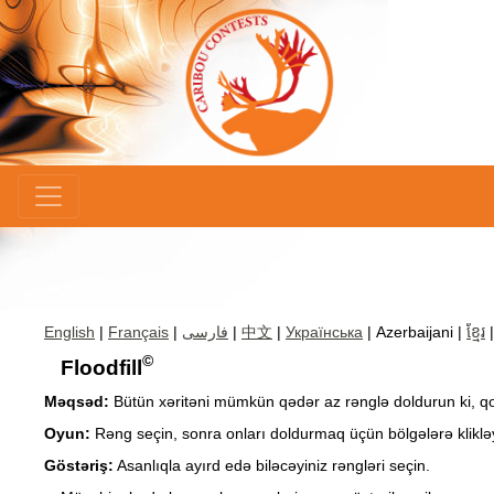
×
English
|
Français
|
فارسی
|
中文
|
Українська
| Azerbaijani |
ខ្មែរ
©
Floodfill
Məqsəd:
Bütün xəritəni mümkün qədər az rənglə doldurun ki, qon
Oyun:
Rəng seçin, sonra onları doldurmaq üçün bölgələrə klikləyi
Göstəriş:
Asanlıqla ayırd edə biləcəyiniz rəngləri seçin.