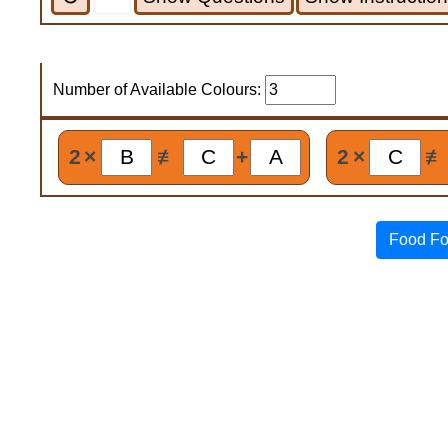
Number of Available Colours:
2
×
≢
+
2
×
≢
Food Fo