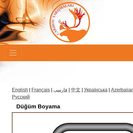
×
English
|
Français
|
فارسی
|
中文
|
Українська
|
Azerbaijan
Русский
Düğüm Boyama