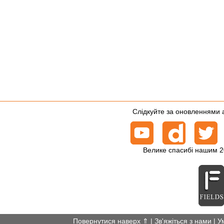
Слідкуйте за оновленнями а
Велике спасибі нашим 2
Повернутися наверх ⇑
|
Зв'яжіться з нами
|
У