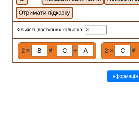
Отримати підказку
Кількість доступних кольорів:
2
×
≢
+
2
×
≢
Інформація