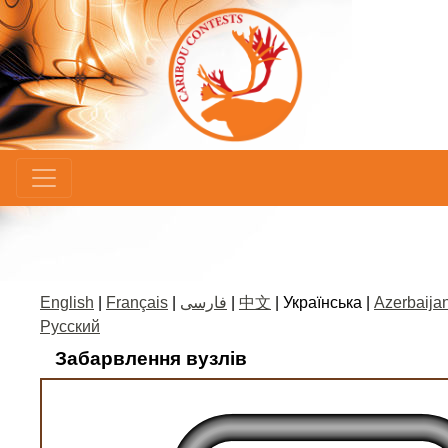
×
English
|
Français
|
فارسی
|
中文
| Українська |
Azerbaijan
Русский
Забарвлення вузлів