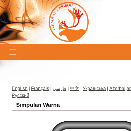
×
English
|
Français
|
فارسی
|
中文
|
Українська
|
Azerbaijan
Русский
Simpulan Warna