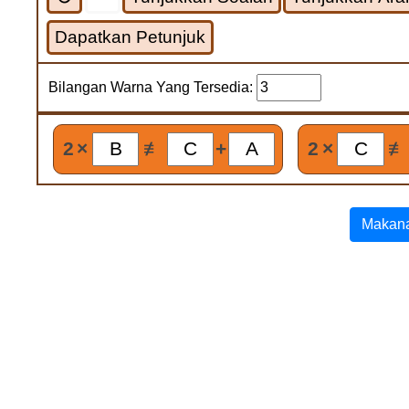
Dapatkan Petunjuk
Bilangan Warna Yang Tersedia:
2
×
≢
+
2
×
≢
Makana