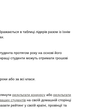
ажаються в таблиці лідерів разом із їхнім
ах.
студента протягом року на основі його
айкращі студенти можуть отримати грошові
оки або за всі класи.
еглянути
результати конкурсу
або
результати
ваших студентів
на своїй домашній сторінці
зати рейтинг у своїй країні, провінції та