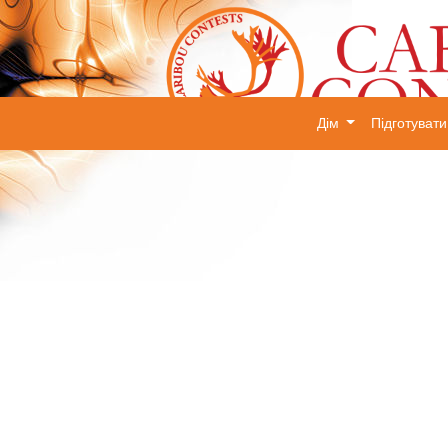
Дім
Підготуват