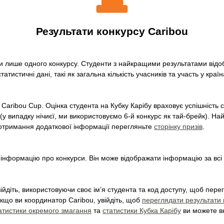
Результати конкурсу Caribou
и лише одного конкурсу. Студенти з найкращими результатами відобр
атистичні дані, такі як загальна кількість учасників та участь у країн
Caribou Cup. Оцінка студента на Кубку Карібу враховує успішність 
 (у випадку нічиєї, ми використовуємо 6-й конкурс як тай-брейк). Н
я отримання додаткової інформації перегляньте
сторінку призів
.
інформацію про конкурси. Він може відображати інформацію за всі р
ійдіть, використовуючи своє ім’я студента та код доступу, щоб пер
кщо ви координатор Caribou, увійдіть, щоб
переглядати результати 
атистики окремого змагання
та
статистики Кубка Карібу
ви можете вка