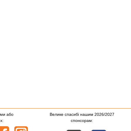
ями або
Велике спасибі нашим 2026/2027
х:
спонсорам: