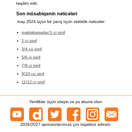
təqdim edir.
Son müsabiqənin nəticələri
may 2024 üçün bir yarış üçün statistik nəticələr:
məktəbəqədər/1-ci sinif
2-ci sinif
3/4-cü sinif
5/6-ci sinif
7/8-ci sinif
9/10-cu sinif
11/12-ci sinif
Yeniliklər üçün izləyin və ya abunə olun:
2026/2027 sponsorlarımıza çox təşəkkür edirəm: