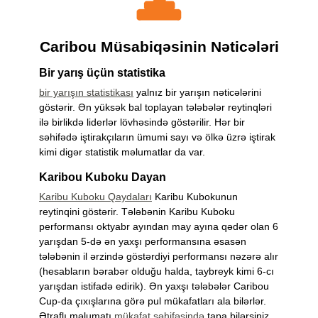
Caribou Müsabiqəsinin Nəticələri
Bir yarış üçün statistika
bir yarışın statistikası
yalnız bir yarışın nəticələrini
göstərir. Ən yüksək bal toplayan tələbələr reytinqləri
ilə birlikdə liderlər lövhəsində göstərilir. Hər bir
səhifədə iştirakçıların ümumi sayı və ölkə üzrə iştirak
kimi digər statistik məlumatlar da var.
Karibou Kuboku Dayan
Karibu Kuboku Qaydaları
Karibu Kubokunun
reytinqini göstərir. Tələbənin Karibu Kuboku
performansı oktyabr ayından may ayına qədər olan 6
yarışdan 5-də ən yaxşı performansına əsasən
tələbənin il ərzində göstərdiyi performansı nəzərə alır
(hesabların bərabər olduğu halda, taybreyk kimi 6-cı
yarışdan istifadə edirik). Ən yaxşı tələbələr Caribou
Cup-da çıxışlarına görə pul mükafatları ala bilərlər.
Ətraflı məlumatı
mükafat səhifəsində
tapa bilərsiniz.