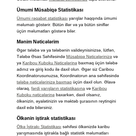
Ümumi Müsabiqə Statistikası
Ümumi rəqabət statistikası
yarışlar haqqında ümumi
məlumatı göstərir. Bütün illər və ya bütün siniflər
üçün məlumatları göstərə bilər.
Mənim Nəticələrim
Əgər tələbə və ya tələbənin valideynisinizsə, lütfən,
Tələbə Əsas Səhifəsində
Müsabiqə Nəticələrinizə
və
ya
Karibou Kuboku Nəticələrinə
baxmaq üçün tələbə
adınız və giriş kodu ilə daxil olun. Əgər siz Caribou
Koordinatorusunuzsa, Koordinatorun ana səhifəsində
tələbə nəticələrinizə baxmaq
üçün daxil olun. Əlavə
olaraq,
fərdi yarışların statistikasına
və
Karibou
Kuboku nəticələrinə
baxarkən, daxil olsanız,
ölkənizin, əyalətinizin və məktəb şurasının reytinqini
daxil edə bilərsiniz.
Ölkənin iştirak statistikası
Ölkə İştirakı Statistikası
səhifəsi ölkənizdə karibu
yarışmasında iştirakla bağlı statistik məlumatları