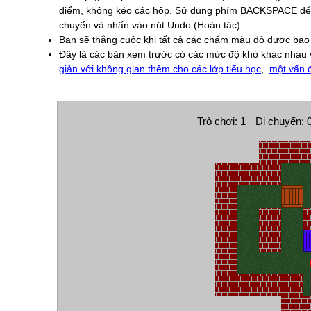
điểm, không kéo các hộp. Sử dụng phím BACKSPACE để Ho
chuyển và nhấn vào nút Undo (Hoàn tác).
Bạn sẽ thắng cuộc khi tất cả các chấm màu đỏ được bao p
Đây là các bản xem trước có các mức độ khó khác nhau 
giản với không gian thêm cho các lớp tiểu học
,
một vấn 
Trò chơi: 1
Di chuyển: 