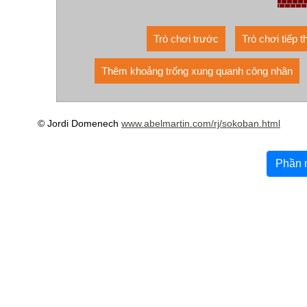
Trò chơi trước
Trò chơi tiếp t
Thêm khoảng trống xung quanh công nhân
© Jordi Domenech
www.abelmartin.com/rj/sokoban.html
Phần 