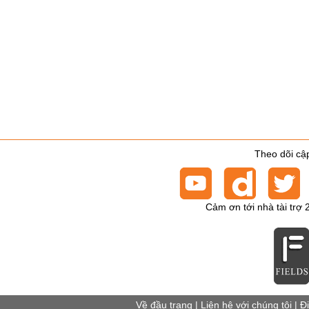
Theo dõi cập
Cảm ơn tới nhà tài trợ 
Về đầu trang
|
Liên hệ với chúng tôi
|
Đ