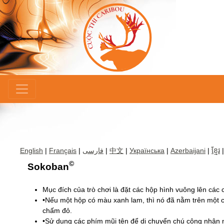
×
English
|
Français
|
فارسی
|
中文
|
Українська
|
Azerbaijani
|
ខ្មែរ
|
©
Sokoban
Mục đích của trò chơi là đặt các hộp hình vuông lên cá
•Nếu một hộp có màu xanh lam, thì nó đã nằm trên một 
chấm đỏ.
•Sử dụng các phím mũi tên để di chuyển chú công nhân nh