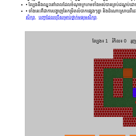
• ល្បែងនឹងឈ្នះនៅពេលដែលចំណុចក្រហមទាំងអស់បានគ្រប់ដណ្ដប់ដ
• ទាំងនេះគឺជាការបង្ហាញនៃកម្រិតលំបាកផ្សេងៗគ្នា និងដំណោះស្រាយវីដ
សិក្សា
,
បញ្ហាដែលប្រើសម្រាប់ថ្នាក់មធ្យមសិក្សា
.
ល្បែង៖ 1
រំកិល៖ 0
រុញ