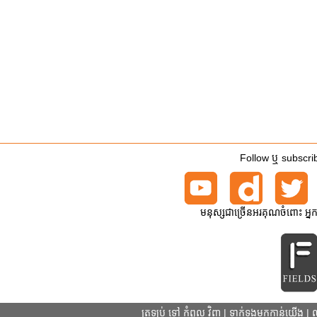
Follow ឬ subscrib
មនុស្សជាច្រើនអរគុណចំពោះ អ្ន
ត្រឡប់ ទៅ កំពូល វិញ
|
ទាក់ទងមកកាន់យើង
|
ល