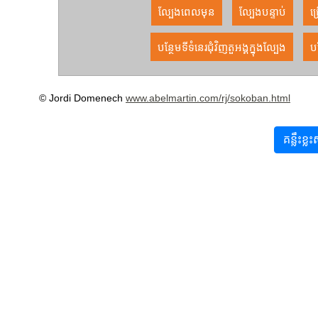
ល្បែងពេលមុន
ល្បែងបន្ទាប់
ជ
បន្ថែមទីទំនេរជុំវិញតួអង្គក្នុងល្បែង
បន
© Jordi Domenech
www.abelmartin.com/rj/sokoban.html
គន្លឹះខ្ល