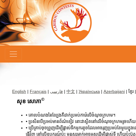
×
English
|
Français
|
فارسی
|
中文
|
Українська
|
Azerbaijani
| ខ្មែរ 
©
សុខ សោភា
• គោលបំណងនៃល្បែងគឺដាក់ប្រអប់ការ៉េលើចំណុចក្រហម។
• ប្រសិនបើប្រអប់មានព័ណ៌ខៀវ នោះវាស្ថិតនៅលើចំណុចក្រហមរួចហើយ។
• ប្រើគ្រាប់ចុចព្រួញដើម្បីផ្លាស់ទីកម្មករតូចដែលអាចរុញប្រអប់តែមួយ
ធ្វើវិញ នៅលើឧបករណ៍ប៉ះ មនុស្សម្នាក់អាចអូសដើម្បីផ្លាស់ទី ហើយប៉ះប៊ូតុ