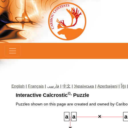
×
English
|
Français
|
فارسی
|
中文
|
Українська
|
Azerbaijani
|
ខ្មែរ
©,
Interactive Calcrostic
Puzzle
Puzzles shown on this page are created and owned by Caribo
×