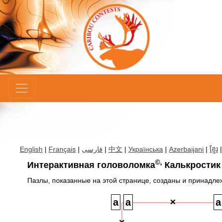
×
English
|
Français
|
فارسی
|
中文
|
Українська
|
Azerbaijani
|
ខ្មែរ
©,
Интерактивная головоломка
Калькростик
Пазлы, показанные на этой странице, созданы и принадлеж
×