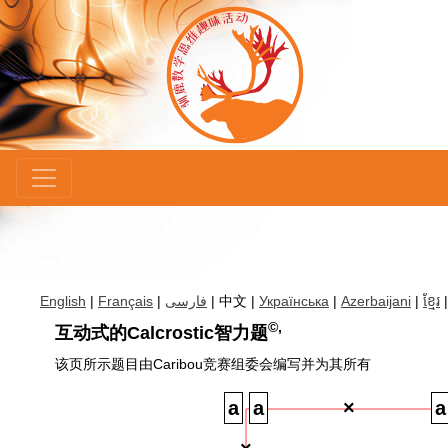
×
English
|
Français
|
فارسی
| 中文 |
Українська
|
Azerbaijani
|
ខ្មែរ
©,
互动式的Calcrostic智力题
该页所示题目由Caribou竞赛组委会编写并为其所有
×