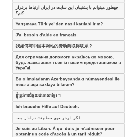
چهطور میتوانم با پشتیبان این سایت در ایران ارتباط برقرار
کنم؟
Yarışmaya Türkiye' den nasıl katılabilirim?
J'ai besoin d'aide en français.
我如何与中国本网站的赞助商取得联系？
Для отримання допомоги українськю мовою,
будь ласка звяжіться із нашим представником в
Україні.
Bu olimpiadanın Azərbaycandakı nümayəndəsi ilə
necə əlaqə saxlaya bilərəm?
ខ្ញុំត្រូវការជំនួយជាភាសាខ្មែរ ។
Ich brauche Hilfe auf Deutsch.
اگر اردو میں معاونت درکار ہے۔
Je suis au Liban. À qui dois-je m’adresser pour
obtenir un code d’accès à un tarif réduit?