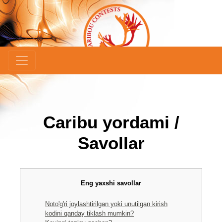
Caribu yordami /
Savollar
Eng yaxshi savollar
Noto'g'ri joylashtirilgan yoki unutilgan kirish
kodini qanday tiklash mumkin?