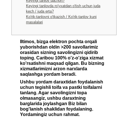
Keyingi tanlov qachon?
Keyingi tanlovda ro'yxatdan o'tish uchun juda
kech / juda erta?
Ko'rik-tanlovni o'tkazish / Ko'rik-tanlov kuni
masalalari
Iltimos, bizga elektron pochta orqali
yuborishdan oldin >200 savollarimiz
orasidan sizning savolingizni qidirib
toping. Caribou 100% o'z-o'ziga xizmat
ko'rsatishni maqsad qilgan. Bu bizning
xizmatlarimizni arzon narxlarda
saqlashga yordam beradi.
Ushbu yordam daraxtidan foydalanish
uchun tegishli toifa va pastki toifalarni
tanlang. Agar savolingizni topa
olmasangiz, ushbu daraxtning
barglarida joylashgan Biz bilan
bog'lanish shaklidan foydalaning.
Yordamingiz uchun rahmat.