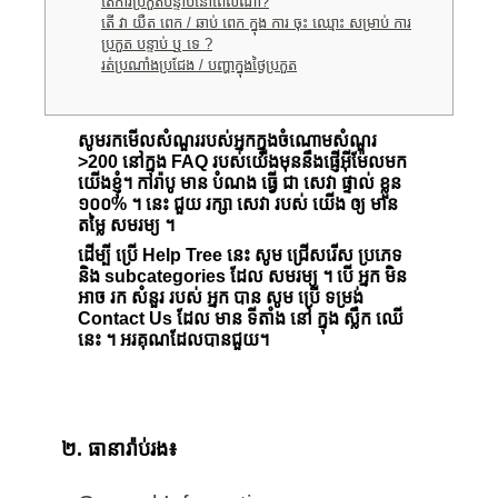
តើការប្រកួតបន្ទាប់នៅពេលណា?
តើ វា យឺត ពេក / ឆាប់ ពេក ក្នុង ការ ចុះ ឈ្មោះ សម្រាប់ ការ
ប្រកួត បន្ទាប់ ឬ ទេ ?
រត់ប្រណាំងប្រជែង / បញ្ហាក្នុងថ្ងៃប្រកួត
សូមរកមើលសំណួររបស់អ្នកក្នុងចំណោមសំណួរ
>200 នៅក្នុង FAQ របស់យើងមុននឹងផ្ញើអ៊ីម៉ែលមក
យើងខ្ញុំ។ ការ៉ាបូ មាន បំណង ធ្វើ ជា សេវា ផ្ទាល់ ខ្លួន
១០០% ។ នេះ ជួយ រក្សា សេវា របស់ យើង ឲ្យ មាន
តម្លៃ សមរម្យ ។
ដើម្បី ប្រើ Help Tree នេះ សូម ជ្រើសរើស ប្រភេទ
និង subcategories ដែល សមរម្យ ។ បើ អ្នក មិន
អាច រក សំនួរ របស់ អ្នក បាន សូម ប្រើ ទម្រង់
Contact Us ដែល មាន ទីតាំង នៅ ក្នុង ស្លឹក ឈើ
នេះ ។ អរគុណដែលបានជួយ។
២. ធានារ៉ាប់រង៖