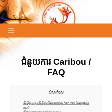
ជំនួយការ Caribou /
FAQ
សំណួរកំពូល
តើធ្វើដូចម្តេចដើម្បីរកមើលលេខកូដ Access ដែលខុសឬ
ភ្លេច?