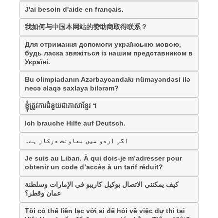
J'ai besoin d'aide en français.
我如何与中国本网站的赞助商取得联系？
Для отримання допомоги українськю мовою,
будь ласка звяжіться із нашим представником в
Україні.
Bu olimpiadanın Azərbaycandakı nümayəndəsi ilə
necə əlaqə saxlaya bilərəm?
ខ្ញុំត្រូវការជំនួយជាភាសាខ្មែរ ។
Ich brauche Hilfe auf Deutsch.
اگر اردو میں معاونت درکار ہے۔
Je suis au Liban. À qui dois-je m’adresser pour
obtenir un code d’accès à un tarif réduit?
كيف يمكنني الاتصال بوكيل كاريبو في الإمارات وسلطنة
عمان وقطر؟
Tôi có thể liên lạc với ai để hỏi về việc dự thi tại