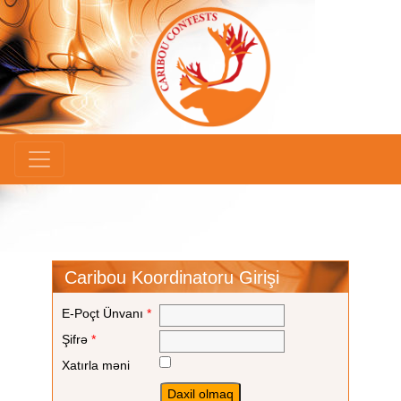
×
Caribou Koordinatoru Girişi
E-Poçt Ünvanı
*
Şifrə
*
Xatırla məni