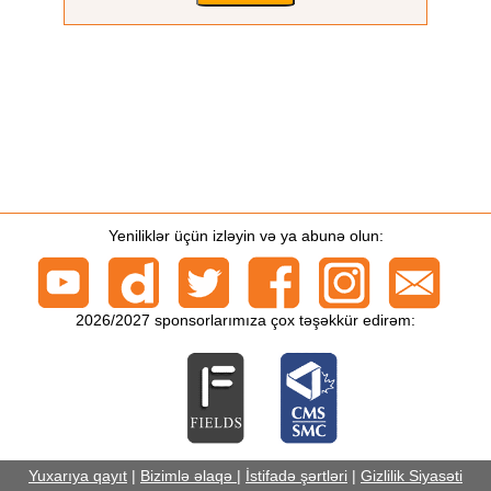
Yeniliklər üçün izləyin və ya abunə olun:
2026/2027 sponsorlarımıza çox təşəkkür edirəm:
Yuxarıya qayıt
|
Bizimlə əlaqə
|
İstifadə şərtləri
|
Gizlilik Siyasəti