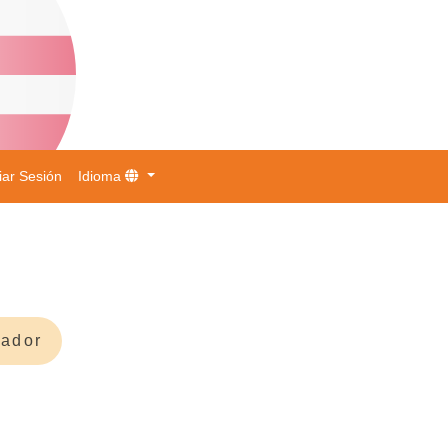
ciar Sesión
Idioma
nador