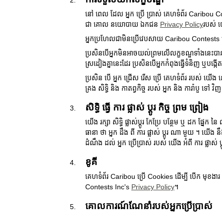
នៅ ពេល ដែល អ្នក ប្រើ ប្រាស់ គេហទំព័រ Caribou C
ជា គោល នយោបាយ ឯកជន
Privacy Policy
របស់ 
អ្នកប្រហែលជាមិនប្រើវេបសាយ Caribou Contests ប
ប្រសិនបើអ្នកមិនអាចយល់ព្រមលើលក្ខខណ្ឌទាំងនេះបានទេ
ស្រដៀងគ្នានេះដែរ ប្រសិនបើអ្នកកំពុងធ្វើទំនិញ ឬបង្
ប្រសិន បើ អ្នក ជ្រើស រើស ប្រើ គេហទំព័រ របស់ យើង នោ
គ្រង សិទ្ធិ និង កាតព្វកិច្ច របស់ អ្នក និង ការ៉ាបួ ទៅ 
សិទ្ធិ ធ្វើ ការ ផ្លាស់ ប្តូរ កិច្ច ព្រម ព្រៀង
យើង រក្សា សិទ្ធិ ផ្លាស់ប្ដូរ កែប្រែ បន្ថែម ឬ ដក ផ
ធានា ថា អ្នក ដឹង ពី ការ ផ្លាស់ ប្ដូរ ណា មួយ ។ យ
ដំណឹង ដល់ អ្នក ប្រើប្រាស់ របស់ យើង អំពី ការ ផ្លាស់ ប
ខូគី
គេហទំព័រ Caribou ប្រើ Cookies ដើម្បី បើក មុខង
Contests Inc's
Privacy Policy
។
គោលការណ៍ណែនាំរបស់អ្នកប្រើប្រាស់