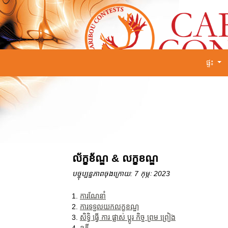
ផ្ទះ
ល័ក្ខខ័ណ្ឌ & លក្ខខណ្ឌ
បច្ចុប្បន្នភាពចុងក្រោយ: 7 កុម្ភៈ 2023
ការណែនាំ
ការទទួលយកលក្ខខណ្ឌ
សិទ្ធិ ធ្វើ ការ ផ្លាស់ ប្តូរ កិច្ច ព្រម ព្រៀង