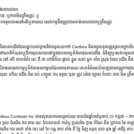
ទាន់ពេលវេលា;
ាន, ឬភាពមិនត្រឹមត្រូវ; ឬ
្នកទទួលបាននៅលើឬតាមរយៈសេវាកម្មនឹងត្រូវបានទាន់ពេលវេលាឬត្រឹមត្រូវ.
ហទំព័ររបស់យើងដែលអ្នកយល់ព្រមនិងទទួលយកថា Caribou មិនទទួលខុសត្រូវស្របច្បាប់
 មិនថាមកពីកំហុសឬពីការអុបសាយនៅក្នុងឯកសារឬព័ត៌មានរបស់យើង, ទំនិញឬសេវាកម្មណា
ួយ នៅ លើ គេហទំព័រ នេះ គឺ ជា ហានិភ័យ ផ្ទាល់ ខ្លួន របស់ អ្នក ទាំង ស្រុង ដែល យើង ន
ាថាផលិតផលសេវាកម្មឬព័ត៌មានណាមួយដែលមានតាមរយៈគេហទំព័រនេះបំពេញតាមតម្រូវការជាក់លាក់
 កំហុស ហើយ យើង មិន រាប់ បញ្ចូល ការ ទទួល ខុស ត្រូវ យ៉ាង ច្បាស់ ចំពោះ ភាព មិន ត្រ
u Contests Inc មានសុពលភាពសម្រាប់រយៈពេលនៃឆ្នាំការ៉ាបូខាប់ (១ កក្កដា – ៣០ 
 ចូល ដំណើរ ការ តាម រយៈ វែបសាយត៍ ការ៉ាបូ ប្រណាំង គ្មាន កំណែ ពិត ប្រាកដ នៃ សម្ភារ 
ការ សេវា ទាំង នេះ នៅ តែ បន្ត ចាប់ តាំង ពី ថ្ងៃ ទិញ រហូត ដល់ ចុង ឆ្នាំ ខារីប៊ូ ខាប់ ដ