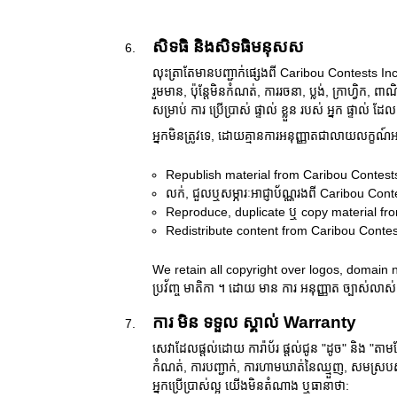
សិទធិ និងសិទធិមនុសស
លុះត្រាតែមានបញ្ជាក់ផ្សេងពី Caribou Contests Inc ជាម
រួមមាន, ប៉ុន្តែមិនកំណត់, ការរចនា, ប្លង់, ក្រាហ្វិ
សម្រាប់ ការ ប្រើប្រាស់ ផ្ទាល់ ខ្លួន របស់ អ្នក ផ្ទាល់
អ្នកមិនត្រូវទេ, ដោយគ្មានការអនុញ្ញាតជាលាយលក្ខណ៍
Republish material from Caribou Contest
លក់, ជួលឬសម្ភារៈអាជ្ញាប័ណ្ណរងពី Caribou Cont
Reproduce, duplicate ឬ copy material fr
Redistribute content from Caribou Contes
We retain all copyright over logos, domain 
ប្រវ័ញ្ច មាតិកា ។ ដោយ មាន ការ អនុញ្ញាត ច្បាស់លាស
ការ មិន ទទួល ស្គាល់ Warranty
សេវាដែលផ្តល់ដោយ ការ៉ាប័រ ផ្តល់ជូន "ដូច" និង "តាម
កំណត់, ការបញ្ជាក់, ការហាមឃាត់នៃឈ្មួញ, សមស្
អ្នកប្រើប្រាស់ល្អ យើងមិនតំណាង ឬធានាថា: