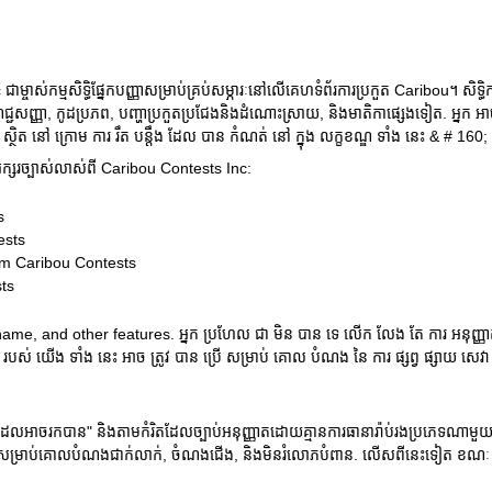
្ចាស់កម្មសិទ្ធិផ្នែកបញ្ញាសម្រាប់គ្រប់សម្ភារៈនៅលើគេហទំព័រការប្រកួត Caribou។ សិទ្ធិកា
ក, ពាណិជ្ជសញ្ញា, កូដប្រភព, បញ្ហាប្រកួតប្រជែងនិងដំណោះស្រាយ, និងមាតិកាផ្សេងទៀត. អ្ន
 ដែល ស្ថិត នៅ ក្រោម ការ រឹត បន្តឹង ដែល បាន កំណត់ នៅ ក្នុង លក្ខខណ្ឌ ទាំង នេះ & # 160;
អក្សរច្បាស់លាស់ពី Caribou Contests Inc:
s
ests
om Caribou Contests
ts
name, and other features. អ្នក ប្រហែល ជា មិន បាន ទេ លើក លែង តែ ការ អនុញ្
់ របស់ យើង ទាំង នេះ អាច ត្រូវ បាន ប្រើ សម្រាប់ គោល បំណង នៃ ការ ផ្សព្វ ផ្សាយ សេវ
ដែលអាចរកបាន" និងតាមកំរិតដែលច្បាប់អនុញ្ញាតដោយគ្មានការធានារ៉ាប់រងប្រភេទណាមួយ, ទា
របសម្រាប់គោលបំណងជាក់លាក់, ចំណងជើង, និងមិនរំលោភបំពាន. លើសពីនេះទៀត ខណៈ C