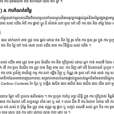
ណើរ ការ អ៊ីនធឺណិត និង ឧបករណ៍ ដែល ឆប គ្នា ។
 ) & ការកំណត់តម្លៃ
យើងនិងតម្លៃសេវាកម្មរបស់យើងពីពេលមួយទៅពេលមួយនិងអនុវត្តការផ្តល់ជូននិងតម្លៃផ្សេងគ្
ប្រាស់ របស់ យើង អំពី ការ ផ្លាស់ ប្តូរ ដ៏ សំខាន់ ណា មួយ ទៅ លើ ការ ជាវ និង តម្លៃ ដែល
ៃ
ល ជាក់លាក់ អាច ត្រូវ បាន ផ្តល់ ដោយ ឥត គិត ថ្លៃ រួម ទាំង ការ ចូល រួម ក្នុង ការ ប្រកួត 
ត គិត ថ្លៃ ទៅ កាន់ សេវា របស់ យើង តាម ការ វិនិច្ឆ័យ របស់ យើង ។
ស់ យើង អាច ត្រូវ បាន ចូល ដំណើរ ការ និង ប្រើប្រាស់ ដោយ អ្នក កាន់ គណនី ដែល ផ
ត្ត ថា តើ ការ ចូល ដំណើរ ការ ត្រូវ បាន ទិញ តាម រយៈ ការ ទិញ នៅ លើ វែបសាយត៍ ប្រកួត កា
ំង ការ កេង ប្រវ័ញ្ច ពាណិជ្ជ កម្ម ការ លក់ ឡើង វិញ ឬ ប័ណ្ណ រង ចូល ទៅ កាន់ សេវា កម្
ងមាតិកាដែលអាចទាញយកបាន) សម្រាប់គោលបំណងផ្ទាល់ខ្លួនរបស់អ្នកមិនមែនពាណិជ្ជកម្ម។
 ពី Caribou Contests កែ ប្រែ ឬ បង្កើត ផលិត ផល ផលិត ផល ផលិត ផល ដើម ណា មួ
ត ដោយ ផ្អែក លើ ប្រភេទ ផលិតផល ។ ការ ប្រកួត ការ៉ាបូ រក្សា សិទ្ធិ ក្នុង ការ ប្រើប្រាស់ ទិន
ើ មាន ការ រំលោភ លើ លក្ខខណ្ឌ ទាំង នេះ ឬ អត់ ។ ពេល ដឹង ពី ការ រំលោភ បំពាន លើ ការ រ
 មួយ គត់ របស់ វា ប៉ុន្តែ មិន ត្រូវ បាន តម្រូវ ឲ្យ ផ្អាក ឬ បញ្ចប់ គណនី របស់ អ្នក បិទ កា
 សម ស្រប ក្នុង ការ ដោះ ស្រាយ ស្ថាន ភាព នោះ ទេ ។