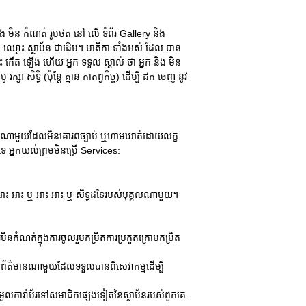
ំង មិន កំណត់ រូបថត នៅ លើ ទំព័រ Gallery និង
និង ឈ្មោះ ស្ថាប័ន ជាដើម។ មាតិកា ទាំងអស់ ដែល បាន
េះ កើត ឡើង ហើយ អ្នក ទទួល ស្គាល់ ថា អ្នក និង មិន
ា សិទ្ធិ (ប៉ុន្តែ គ្មាន កាតព្វកិច្ច) ដើម្បី ដក ចេញ នូវ
លបំណងណាមួយដែលមិនគោរពច្បាប់ ឬហាមឃាត់ដោយលក្ខ
នកយល់ព្រមមិនប្រើ Services:
ឣាះ ឣាះ ឬ ឣាះ ឣាះ ឬ សិទ្ធដទៃរបស់បុគ្គលណាមួយ។
នកំណត់ក្នុងការចូលរួមកម្រិតការប្រកួតក្រោមកម្រិត
ាស់ព័ត៌មានណាមួយដែលទទួលបានពីសេវាកម្មដើម្បី
ម្រួលការ៉ាប័រទៅសមាជិកផ្សេងទៀតនៃស្ថាប័នរបស់ពួកគេ.