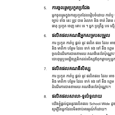
ការចូលរួមប្រកួតប្រជែង
អ្នកចូលរួមក្នុងការប្រកួតដែលរៀបចំដោយ ការ៉ា
ច្បាប់ ទាំង នេះ ត្រូវ បាន រំលោភ និង ចាត់ វិធា
ធាតុ ប្រកួត ចេញ នោះ ទេ ។ អ្នក ប្រព្រឹត្ត បទ 
ផលិតផលគណនីអ្នកសម្របសម្រួល
ការ ប្រកួត ការ៉ាបូ ផ្តល់ នូវ ផលិត ផល ដែល អា
និង មាតិកា បន្ថែម ដែល ទាក់ ទង ទៅ នឹង ហ្គេ
ចូលដំណើរការបានតាមរយៈគណនីនេះតែប៉ុណ្ណោះ។ ផល
បោះពុម្ពឬអេឡិចត្រូនិកដល់សិស្សឪពុកម្តាយឬអ
ផលិតផលគណនីសិស្ស
ការ ប្រកួត ការ៉ាបូ ផ្តល់ នូវ ផលិតផល ដែល អាច
និង មាតិកា បន្ថែម ដែល ទាក់ ទង ទៅ នឹង ហ្គ
ដំណើរការបានតាមរយៈគណនីនេះតែប៉ុណ្ណោះ។
ផលិតផលសាលា-ទូលំទូលាយ
យើងខ្ញុំផ្តល់ជូននូវផលិតផល School-Wide ដូ
សូម្បីតែអ្នកដែលមិនចាប់អារម្មណ៍ក៏ដោយ។