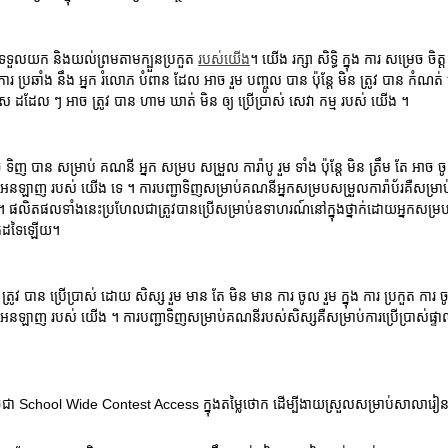
បួ ទទួលយក និងយល់ព្រមតាមក្បួនប្រកួត
របស់យើង
។ យើង រក្សា សិទ្ធិ ក្នុង ការ សម្រេច ច
ន ការ ប្រឆាំង នឹង អ្នក រំលោភ បំពាន ដែល អាច រួម បញ្ចូល បាន ប៉ុន្តែ មិន ត្រូវ បាន កំ
ល្មើស ដដែល ៗ អាច ត្រូវ បាន ហាម ឃាត់ មិន ឲ្យ ប្រើប្រាស់ សេវា កម្ម របស់ យើង ។
ច ទិញ បាន សម្រាប់ គណនី អ្នក សម្រប សម្រួល ការ៉ាបូ រួម ទាំង ប៉ុន្តែ មិន ត្រឹម តែ 
ម អនឡាញ របស់ យើង ទេ ។ ការបញ្ជាទិញសម្រាប់គណនីអ្នកសម្របសម្រួលការ៉ាប័រគឺសម្រាប
ិតផលទាំងនេះប្រហែលជាត្រូវបានប្រើសម្រាប់ឧទាហរណ៍នៅក្នុងថ្នាក់ដោយអ្នកសម្របសម្រួល
្នកដទៃឡើយ។
 ត្រូវ បាន ប្រើប្រាស់ ដោយ សិស្ស រួម មាន តែ មិន មាន ការ ចូល រួម ក្នុង ការ ប្រកួត
េម អនឡាញ របស់ យើង ។ ការបញ្ជាទិញសម្រាប់គណនីរបស់សិស្សគឺសម្រាប់ការប្រើប្រាស់
ចជា School Wide Contest Access ក្នុងតម្លៃថោក ដើម្បីងាយស្រួលសម្រាប់សាលារៀនរា