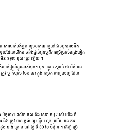
ចំពោះការបាត់បង់ឬការខូចខាតណាមួយដែលអ្នកអាចនឹង
មួយដែលយើងអាចនឹងផ្តល់ជូនឬពីការប្រើប្រាស់ផ្សេងទៀត
ឹង មិន ទទួល ខុស ត្រូវ ឡើយ ។
ផ្ទាល់ខ្លួនរបស់អ្នក។ អ្នក ទទួល ស្គាល់ ថា ព័ត៌មាន
ឹម ត្រូវ ឬ កំហុស បែប នេះ ក្នុង កម្រិត ពេញលេញ ដែល
មិថុនា)។ ផលិត ផល និង សេវា កម្ម របស់ យើង គឺ
នឹង ត្រូវ បាន ផ្តល់ ឲ្យ ឡើយ លុះ ត្រាតែ មាន ការ
ូច ខាង ក្រោម នៅ ថ្ងៃ ទី 30 ខែ មិថុនា ។ ដើម្បី ប្រើ