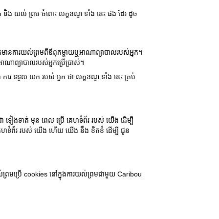
 និង យល់ ព្រម ចំពោះ លក្ខខណ្ឌ ទាំង នេះ ផង ដែរ ដូច
រូវតែមានការយល់ព្រមពីឪពុកម្តាយឬអាណាព្យាបាលរបស់អ្នក។
អាណាព្យាបាលរបស់អ្នកប្រើប្រាស់។
ិង ការ ទទួល យក របស់ អ្នក ថា លក្ខខណ្ឌ ទាំង នេះ គ្រប់
ះ ជា ទៀងទាត់ មុន ពេល ប្រើ គេហទំព័រ របស់ យើង ដើម្បី
គេហទំព័រ របស់ យើង ហើយ យើង នឹង ខិតខំ ដើម្បី ជូន
់ព្រមប្រើ cookies នៅក្នុងការយល់ព្រមជាមួយ Caribou