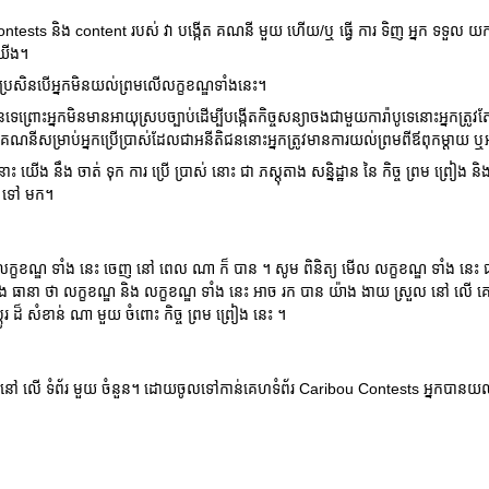
ontests និង content របស់ វា បង្កើត គណនី មួយ ហើយ/ឬ ធ្វើ ការ ទិញ អ្នក ទទួល យក
យើង។
្រសិនបើអ្នកមិនយល់ព្រមលើលក្ខខណ្ឌទាំងនេះ។
ព្រោះអ្នកមិនមានអាយុស្របច្បាប់ដើម្បីបង្កើតកិច្ចសន្យាចងជាមួយការ៉ាបូទេនោះអ្នកត្
កើតគណនីសម្រាប់អ្នកប្រើប្រាស់ដែលជាអនីតិជននោះអ្នកត្រូវមានការយល់ព្រមពីឪពុកម្តាយ ឬ
ះ យើង នឹង ចាត់ ទុក ការ ប្រើ ប្រាស់ នោះ ជា ភស្តុតាង សន្និដ្ឋាន នៃ កិច្ច ព្រម ព្រៀង ន
វិញ ទៅ មក។
្នែក នៃ លក្ខខណ្ឌ ទាំង នេះ ចេញ នៅ ពេល ណា ក៏ បាន ។ សូម ពិនិត្យ មើល លក្ខខណ្ឌ ទាំង នេ
ើង នឹង ធានា ថា លក្ខខណ្ឌ និង លក្ខខណ្ឌ ទាំង នេះ អាច រក បាន យ៉ាង ងាយ ស្រួល នៅ លើ 
្តូរ ដ៏ សំខាន់ ណា មួយ ចំពោះ កិច្ច ព្រម ព្រៀង នេះ ។
ារ នៅ លើ ទំព័រ មួយ ចំនួន។ ដោយចូលទៅកាន់គេហទំព័រ Caribou Contests អ្នកបានយល