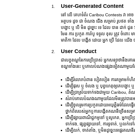
User-Generated Content
នៅ លើ គេហទំព័រ Caribou Contests វា អាច ឲ្យ
អត្ថបទ ដូច ជា ចំណង ជើង សម្រាប់ រូបថត ទាំង 
បង្ហោះ ឬ បើ មិន ដូច្នោះ ទេ ដែល បាន ដាក់ ជូន
មែន ការ ប្រកួត ការ៉ាបូ ទទួល ខុស ត្រូវ ចំពោះ មាត
មាតិកា ដែល បង្កើត ដោយ អ្នក ប្រើ ដែល យើង ចា
User Conduct
ជាលក្ខខណ្ឌនៃការប្រើប្រាស់ អ្នកសន្យាថាន
ខណ្ឌទាំងនេះ ឬគោលបំណងផ្សេងទៀតណាមួយដែ
ដើម្បីរំលោភបំពាន បៀតបៀន ការគម្រាមកំហិ
ដើម្បីផុស ឬ ចំលង ឬ បុព្វហេតុឲ្យគេបង្ហោ
ដើម្បីប្រាស្រ័យទាក់ទងជាមួយ Caribou, តំណា
សំរាប់គោលបំណងណាមួយដែលមិនត្រូវបានអនុញ្ញ
ដើម្បីចូលរួមការប្រកួតដោយអយុត្តិធម៌ដែលធ្
ថ្នាក់ពិតរបស់អ្នកឬការបង្កើតគណនីច្រើនសម្
ដើម្បីផ្សាយពាណិជ្ជកម្មទៅ ឬសូកេត, អ្នកប
ទាក់ទង, ផ្សព្វផ្សាយទៅ, ការទូទាត់, ឬលក់ទ
ដើម្បីលក់, ចាត់តាំង, ឬមិនដូច្នេះទេផ្ទេរគ