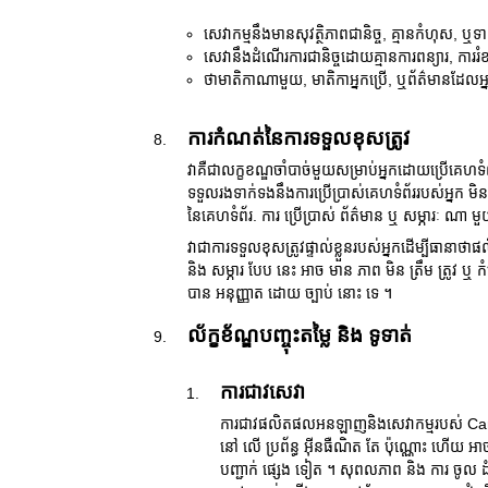
សេវាកម្មនឹងមានសុវត្ថិភាពជានិច្ច, គ្មានកំហុស, ឬ
សេវានឹងដំណើរការជានិច្ចដោយគ្មានការពន្យារ, ការរំខ
ថាមាតិកាណាមួយ, មាតិកាអ្នកប្រើ, ឬព័ត៌មានដែលអ
ការកំណត់នៃការទទួលខុសត្រូវ
វាគឺជាលក្ខខណ្ឌចាំបាច់មួយសម្រាប់អ្នកដោយប្រើគេ
ទទួលរងទាក់ទងនឹងការប្រើប្រាស់គេហទំព័ររបស់អ្នក
នៃគេហទំព័រ. ការ ប្រើប្រាស់ ព័ត៌មាន ឬ សម្ភារៈ ណា ម
វាជាការទទួលខុសត្រូវផ្ទាល់ខ្លួនរបស់អ្នកដើម្បីធាន
និង សម្ភារ បែប នេះ អាច មាន ភាព មិន ត្រឹម ត្រូវ ឬ
បាន អនុញ្ញាត ដោយ ច្បាប់ នោះ ទេ ។
ល័ក្ខខ័ណ្ឌបញ្ចុះតម្លៃ និង ទូទាត់
ការជាវសេវា
ការជាវផលិតផលអនឡាញនិងសេវាកម្មរបស់ Caribo
នៅ លើ ប្រព័ន្ធ អ៊ីនធឺណិត តែ ប៉ុណ្ណោះ ហើយ អាច
បញ្ជាក់ ផ្សេង ទៀត ។ សុពលភាព និង ការ ចូល ដំណើរ 