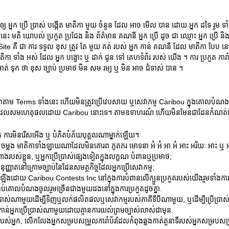
 អ្នក ប្រើ ប្រាស់ បង្កើត មាតិកា មួយ ចំនួន ដែល អាច មើល បាន ដោយ អ្នក ដទៃ រួម ទា
នេះ មតិ យោបល់ ប្រកួត ប្រជែង និង ព័ត៌មាន គណនី អ្នក ប្រើ ដូច ជា ឈ្មោះ អ្នក ប្រើ 
 Site គឺ ជា ការ ទទួល ខុស ត្រូវ តែ មួយ គត់ របស់ អ្នក កាន់ គណនី ដែល មាតិកា បែប ន
ិកា ទាំង អស់ ដែល អ្នក បង្ហោះ ឬ ដាក់ ជូន ទៅ គេហទំព័រ របស់ យើង ។ ការ ប្រកួត ការ៉ាបូ រក្ស
ត់ ទុក ថា ខុស ច្បាប់ ប្រមាថ មិន សម រម្យ ឬ មិន អាច ជំទាស់ បាន ។
ឹងគោរពតាម Terms ទាំងនេះ ហើយមិនត្រូវប្រើវេបសាយ ឬសេវាកម្ម Caribou ក្នុងគោ
លសមហេតុផលដោយ Caribou នោះទេ។ តាមឧទាហរណ៍ ហើយមិនមែនជាដែនកំណត់ទេ អ្
ត ការមិនរើសអើង ឬ បំភិតបំភ័យបុគ្គលណាម្នាក់ឡើយ។
ះ ឬ ចម្លង មាតិកាទាំងឡាយណាដែលមិនគោរព ភូតភរ មោទនា ឣំ ឣំ ឣា ឣំ ឣាះ ឣរិយៈ ឣាះ ឬ 
ងរបស់ខ្លួន, ឬអ្នកប្រើប្រាស់ផ្សេងទៀតក្នុងលក្ខណៈបំពានឬប្រមាថ;
ាតនៅក្រោមច្បាប់នៃដែនសមត្ថកិច្ចដែលអ្នកប្រើសេវាកម្ម;
វើឡើងដោយ Caribou Contests Inc នៅក្នុងការបំពានលើក្បួនប្រកួតរបស់យើងរួមទាំងការមិ
រាប់គោលបំណងចូលរួមច្រើនជាងមួយដងនៅក្នុងការប្រកួតដូចគ្នា.
្រើប្រាស់ណាមួយដើម្បីទិញឬលក់ផលិតផលឬសេវាកម្មរបស់ភាគីទីបីណាមួយ, ឬដើម្បីប្រើប្រ
ៅកាន់អ្នកប្រើប្រាស់ណាមួយដោយគ្មានការយល់ព្រមច្បាស់លាស់ជាមុន.
ណនីរបស់អ្នក, លើកលែងអ្នកសម្របសម្រួលការ៉ាប័រដែលកំពុងឆ្លងកាត់តួនាទីរបស់អ្នកសម្របស