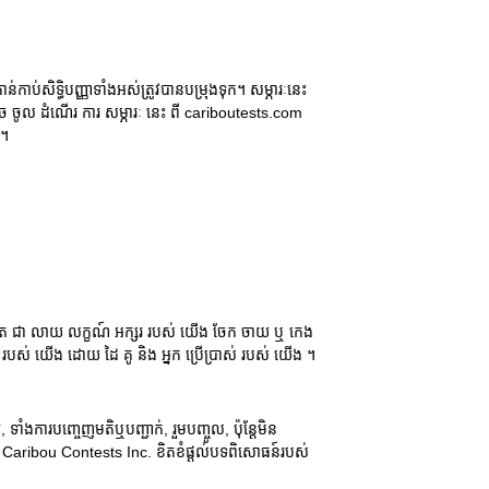
ន់កាប់សិទ្ធិបញ្ញាទាំងអស់ត្រូវបានបម្រុងទុក។ សម្ភារៈនេះ
ក អាច ចូល ដំណើរ ការ សម្ភារៈ នេះ ពី cariboutests.com
 ។
ញាត ជា លាយ លក្ខណ៍ អក្សរ របស់ យើង ចែក ចាយ ឬ កេង
ា របស់ យើង ដោយ ដៃ គូ និង អ្នក ប្រើប្រាស់ របស់ យើង ។
ំងការបញ្ចេញមតិឬបញ្ជាក់, រួមបញ្ចូល, ប៉ុន្តែមិន
aribou Contests Inc. ខិតខំផ្តល់បទពិសោធន៍របស់