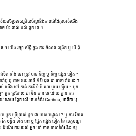
នាអាស្រ័យលើប្រទេសរូបិយប័ណ្ណនិងភាពជាដៃគូរបស់យើង
 អាច ប៉ះ ពាល់ ដល់ ពួក គេ ។
។ យើង រក្សា សិទ្ធិ ក្នុង ការ កំណត់ ពង្រីក ឬ បើ ពុំ
លិត ទាំង នេះ ត្រូវ បាន ទិញ ឬ ទិញ ផ្សេង ទៀត ។
រ៉ាបូ ឬ តាម រយៈ ភាគី ទី បី ដូច ជា ធានា រ៉ាប់ រង ។
ម របស់ យើង ទៅ កាន់ ភាគី ទី បី ណា មួយ ឡើយ ។ អ្នក
 អ្នក ប្រហែល ជា មិន បាន ទេ ដោយ គ្មាន ការ
យ ដោយ ផ្អែក លើ គេហទំព័រ Caribou, មាតិកា ឬ
្នន័យ អ្នក ប្រើប្រាស់ ដូច ជា អាសយដ្ឋាន IP ឬ ការ វិភាគ
ឹត បន្តឹង ទាំង នេះ ឬ ផ្នែក ផ្សេង ទៀត នៃ លក្ខខណ្ឌ
រ ចូល ដំណើរ ការ របស់ អ្នក ទៅ កាន់ គេហទំព័រ និង /ឬ