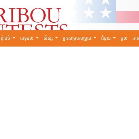
រៀបចំ
លទ្ធផល
សិស្ស
អ្នកសម្របសម្រួល
ជំនួយ
ចូល
ភា
×