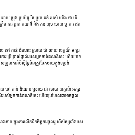
ិត្ត ដោយ ប្រុង ប្រយ័ត្ន តែ មួយ គត់ របស់ យើង ថា តើ
ណត់ ត្រឹម ការ ផ្អាក គណនី និង ការ លុប ចោល ឬ ការ ដក
អាច ចូល ទៅ កាន់ ដំណោះ ស្រាយ ជា លាយ លក្ខណ៍ អក្សរ
់ការប្រើប្រាស់ផ្ទាល់របស់អ្នកកាន់គណនីនេះ ហើយអាច
ការ៉ាប័រប៉ុន្តែមិនត្រូវចែកចាយក្នុងទម្រង់
 ការ ចូល ទៅ កាន់ ដំណោះ ស្រាយ ជា លាយ លក្ខណ៍ អក្សរ
ផ្ទាល់របស់អ្នកកាន់គណនីនេះ ហើយប្រហែលជាអាចចូល
ងកាយក្នុងការលើកទឹកចិត្តការចូលរួមពីសិស្សទាំងអស់