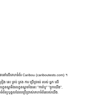
ងទៀតនៅលើគេហទំព័រ Caribou (cariboutests.com) ។
ៀង នេះ គ្រប់ គ្រង ការ ប្រើប្រាស់ របស់ អ្នក លើ
ខខណ្ឌនិងលក្ខខណ្ឌទាំងនេះ "ការ៉ាបូ" "ពួកយើង",
ំព័រឬបុគ្គលដែលប្រើប្រាស់គេហទំព័ររបស់យើង.