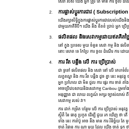
សេវា របស់ យើង អ្នក ត្រូវ តែ មាន ការ ចូល ដំ
ការផ្លាស់ប្តូរការជាវ ( Subscription
យើងរក្សាសិទ្ធិក្នុងការផ្លាស់ប្តូរការជាវរបស់
ជាមួយភាគីទីបី។ យើង នឹង ខិតខំ ប្រាប់ អ្នក ប្រើ
ផលិតផល និងសេវាកម្មដោយឥតគិតថ្ល
នៅ ក្នុង ប្រទេស មួយ ចំនួន សេវា កម្ម និង ផលិត ផ
នោះ សោត ទេ កែប្រែ ការ ចូល ដំណើរ ការ ដោយ ឥ
ការ រឹត បន្តឹង លើ ការ ប្រើប្រាស់
ជា ទូទៅ ផលិតផល និង សេវា នៅ លើ គេហទំព័រ រប
លក្ខខណ្ឌ និង ការ រឹត បន្តឹង ដូច គ្នា នេះ អនុវ
អ្នក ប្រហែល ជា មិន ជួល ការ ផ្ទេរ ការ ចាត់ តា
អាចប្រើវេបសាយនិងសេវាកម្ម Caribou (រួមទាំ
អនុញ្ញាត ជា លាយ លក្ខណ៍ អក្សរ ច្បាស់លាស់
សេវាកម្ម របស់ វា។
ការ ដាក់ កម្រិត បន្ថែម លើ ការ ប្រើប្រាស់ អនុវត្
ស្ថិតិ នៃ ធាតុ ប្រកួត ដើម្បី ជួយ រក ឃើញ ថា ត
ទាំង នេះ ការ៉ាប៊ូ អាច នឹង មាន ការ វិនិច្ឆ័យ តែ
ចាត់ វិធាន ការ ណា មួយ ដែល យើង ចាត់ ទុក ថា