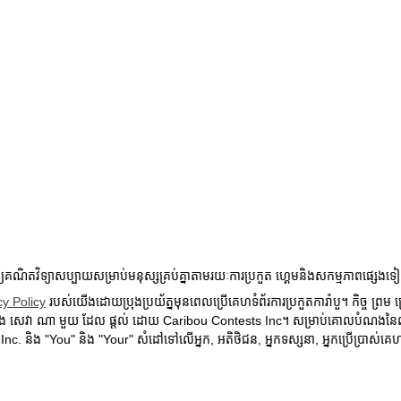
ិតវិទ្យាសប្បាយសម្រាប់មនុស្សគ្រប់គ្នាតាមរយៈការប្រកួត ហ្គេមនិងសកម្មភាពផ្សេ
cy Policy
របស់យើងដោយប្រុងប្រយ័ត្នមុនពេលប្រើគេហទំព័រការប្រកួតការ៉ាបួ។ កិច្ច ព្រម ព្រ
ល និង សេវា ណា មួយ ដែល ផ្តល់ ដោយ Caribou Contests Inc។ សម្រាប់គោលបំណងនៃលក្
 និង "You" និង "Your" សំដៅទៅលើអ្នក, អតិថិជន, អ្នកទស្សនា, អ្នកប្រើប្រាស់គេហទ