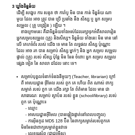
3 ឃ្លាំងទិន្នន័យ
ដើម្បី សង្ខេប ការ សន្មត ថា ការ៉ាបូ មិន បាន កាន់ ទិន្នន័យ ណា
មួយ ដែល អាច ត្រូវ បាន ប្រើ ប្រឆាំង នឹង សិស្ស ឬ អ្នក សម្រប
សម្រួល ( គ្រូ បង្រៀន ) ឡើយ ។
ខាងក្រោមនេះ គឺជាទិន្នន័យទាំងអស់ដែលរក្សាទុកអំពីសាលារៀន
អ្នកសម្របសម្រួល (គ្រូ) និងសិស្ស។ ទិន្នន័យ ទាំងនេះ មិន មាន នៅ
លើ គេហទំព័រ របស់ យើង ទេ មាន តែ លទ្ធផល សិស្ស ប៉ុណ្ណោះ
ដែល អាច រក បាន សម្រាប់ សិស្ស ម្នាក់ៗ និង អ្នក សម្រប សម្រួល
ផ្ទាល់ (គ្រូ) របស់ សិស្ស ប៉ុន្តែ មិន មែន ចំពោះ អ្នក សម្រប សម្រួល
ផ្សេង ទៀត នៃ សាលា ដដែល នោះ ទេ។
សម្រាប់បុគ្គលទំនាក់ទំនងនីមួយៗ (Teacher, librarian) ក្រៅ
ពី អាសយដ្ឋាន អ៊ីមែល របស់ ពួក គេ ហើយ ពិត ណាស់ ពាក្យ
សម្ងាត់ របស់ ពួក គេ យើង រក្សា តែ ព័ត៌មាន ដែល មាន ជា
សាធារណៈ សម្រាប់ ស្ថាប័ន របស់ ខ្លួន (school/library) របស់
ពួក គេ ប៉ុណ្ណោះ៖
- ឈ្មោះ
- អាសយដ្ឋានអ៊ីមែល (បានផ្ទៀងផ្ទាត់នៅពេលបញ្ចូល)
- ការអ៊ិនកូដ MD5 128 ប៊ីត នៃពាក្យសម្ងាត់របស់ពួកគេ
មិនមែនជាពាក្យសម្ងាត់ខ្លួនវាទេ
- លេខទូរស័ព្ទ (ជាជម្រើស)