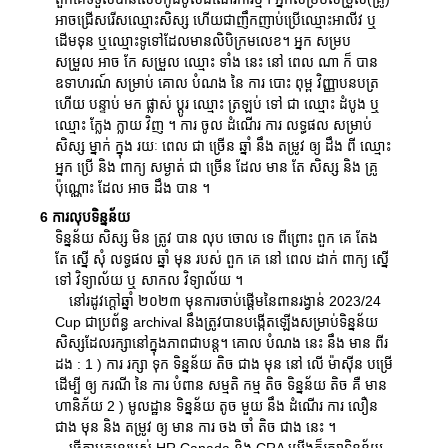
អាចជ្រើសរើសឈ្មោះសិស្ស ហើយជាញឹកញាប់ប្រើឈ្មោះអាលីវ ឬ
ដើមទុន ឬឈ្មោះទូទៅដែលមានលិបិក្រមលេខ។ អ្នក សម្រប
សម្រួល អាច កែ សម្រួល ឈ្មោះ ទាំង នេះ នៅ ពេល ណា ក៏ បាន
ឧទាហរណ៍ សម្រាប់ គោល បំណង នៃ ការ បោះ ពុម្ព វិញ្ញាបនបត្រ
ហើយ បន្ទាប់ មក ផ្លាស់ ប្តូរ ឈ្មោះ ត្រឡប់ ទៅ ជា ឈ្មោះ ដំបូង ឬ
ឈ្មោះ ក្លែង ក្លាយ វិញ ។ ការ ចូល ដំណើរ ការ លទ្ធផល សម្រាប់
សិស្ស ម្នាក់ ក្នុង រយៈ ពេល ជា ច្រើន ឆ្នាំ នឹង តម្រូវ ឲ្យ ដឹង ពី ឈ្មោះ
អ្នក ប្រើ និង ពាក្យ សម្ងាត់ ជា ច្រើន ដែល មាន តែ សិស្ស និង គ្រូ
ប៉ុណ្ណោះ ដែល អាច ដឹង បាន ។
6 ការលុបទិន្នន័យ
ទិន្នន័យ សិស្ស មិន ត្រូវ បាន លុប ចោល ទេ ពីព្រោះ ពួក គេ តែង
តែ ស្នើ សុំ លទ្ធផល ឆ្នាំ មុន របស់ ពួក គេ នៅ ពេល ដាក់ ពាក្យ ស្នើ
ទៅ វិទ្យាល័យ ឬ សាកល វិទ្យាល័យ ។
នៅរដូវក្តៅឆ្នាំ ២០២៣ មុនការចាប់ផ្តើមនៃពានរង្វាន់ 2023/24
Cup ជាប្រព័ន្ធ archival នឹងត្រូវបានបង្កើតឡើងសម្រាប់ទិន្នន័យ
សិស្សដែលរក្សានៅក្នុងភាពជាបន្ត។ គោល បំណង នេះ នឹង មាន ពីរ
ដង : 1 ) ការ រក្សា ទុក ទិន្នន័យ តិច ជាង មុន នៅ លើ ម៉ាស៊ីន បម្រើ
ដើម្បី ឲ្យ ករណី នៃ ការ បំពាន សម្មតិ កម្ម តិច ទិន្នន័យ តិច គឺ មាន
ហានិភ័យ 2 ) មូលដ្ឋាន ទិន្នន័យ តូច មួយ នឹង ដំណើរ ការ លឿន
ជាង មុន និង តម្រូវ ឲ្យ មាន ការ ចង ចាំ តិច ជាង នេះ ។