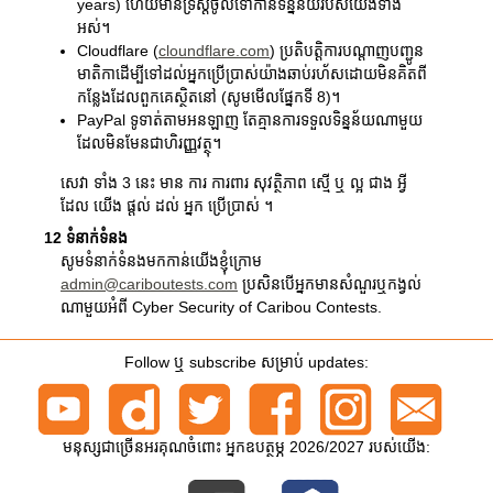
years) ហើយមានទ្រឹស្តីចូលទៅកាន់ទិន្នន័យរបស់យើងទាំង
អស់។
Cloudflare (
cloundflare.com
) ប្រតិបត្តិការបណ្តាញបញ្ជូន
មាតិកាដើម្បីទៅដល់អ្នកប្រើប្រាស់យ៉ាងឆាប់រហ័សដោយមិនគិតពី
កន្លែងដែលពួកគេស្ថិតនៅ (សូមមើលផ្នែកទី 8)។
PayPal ទូទាត់តាមអនឡាញ តែគ្មានការទទួលទិន្នន័យណាមួយ
ដែលមិនមែនជាហិរញ្ញវត្ថុ។
សេវា ទាំង 3 នេះ មាន ការ ការពារ សុវត្ថិភាព ស្មើ ឬ ល្អ ជាង អ្វី
ដែល យើង ផ្តល់ ដល់ អ្នក ប្រើប្រាស់ ។
12 ទំនាក់ទំនង
សូមទំនាក់ទំនងមកកាន់យើងខ្ញុំក្រោម
admin@cariboutests.com
ប្រសិនបើអ្នកមានសំណួរឬកង្វល់
ណាមួយអំពី Cyber Security of Caribou Contests.
Follow ឬ subscribe សម្រាប់ updates:
មនុស្សជាច្រើនអរគុណចំពោះ អ្នកឧបត្ថម្ភ 2026/2027 របស់យើង: