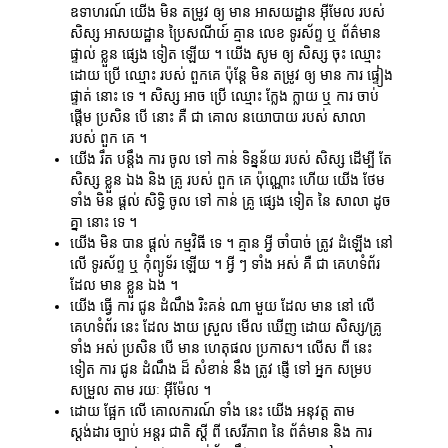
ឧទាហរណ៍ យើង មិន តម្រូវ ឲ្យ មាន អាសយដ្ឋាន អ៊ីមែល របស់
សិស្ស អាសយដ្ឋាន ប្រៃសណីយ៍ គ្មាន លេខ ទូរស័ព្ទ ឬ ព័ត៌មាន
ផ្ទាល់ ខ្លួន ផ្សេង ទៀត ឡើយ ។ យើង សូម ឲ្យ សិស្ស ចុះ ឈ្មោះ
ដោយ ប្រើ ឈ្មោះ របស់ ពួកគេ ប៉ុន្តែ មិន តម្រូវ ឲ្យ មាន ការ ផ្ទៀង
ផ្ទាត់ នោះ ទេ ។ សិស្ស អាច ប្រើ ឈ្មោះ ក្លែង ក្លាយ ឬ ការ ចាប់
ផ្តើម ប្រសិន បើ នោះ គឺ ជា គោល នយោបាយ របស់ សាលា
របស់ ពួក គេ ។
យើង រឹត បន្តឹង ការ ចូល ទៅ កាន់ ទិន្នន័យ របស់ សិស្ស ដើម្បី តែ
សិស្ស ខ្លួន ឯង និង គ្រូ របស់ ពួក គេ ប៉ុណ្ណោះ ហើយ យើង ថែម
ទាំង មិន ផ្តល់ សិទ្ធិ ចូល ទៅ កាន់ គ្រូ ផ្សេង ទៀត នៃ សាលា ដូច
គ្នា នោះ ទេ ។
យើង មិន បាន ផ្តល់ កម្មវិធី ទេ ។ គ្មាន អ្វី ចាំបាច់ ត្រូវ ដំឡើង នៅ
លើ ទូរស័ព្ទ ឬ កុំព្យូទ័រ ឡើយ ។ អ្វី ៗ ទាំង អស់ គឺ ជា គេហទំព័រ
ដែល មាន ខ្លួន ឯង ។
យើង ធ្វើ ការ ជូន ដំណឹង រិះគន់ ណា មួយ ដែល មាន នៅ លើ
គេហទំព័រ នេះ ដែល ងាយ ស្រួល មើល ឃើញ ដោយ សិស្ស/គ្រូ
ទាំង អស់ ប្រសិន បើ មាន ហេតុផល ប្រកាស។ លើស ពី នេះ
ទៀត ការ ជូន ដំណឹង ដ៏ សំខាន់ នឹង ត្រូវ ផ្ញើ ទៅ អ្នក សម្រប
សម្រួល តាម រយៈ អ៊ីម៉ែល ។
ដោយ ផ្អែក លើ គោលការណ៍ ទាំង នេះ យើង អនុវត្ត តាម
ស្តង់ដារ ច្បាប់ អន្តរ ជាតិ ស្តី ពី សេរីភាព នៃ ព័ត៌មាន និង ការ