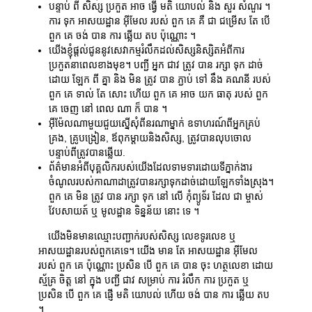
បន្ទាប់ ពី សិស្ស ប្រកួត អាច ធ្វើ មតិ យោបល់ និង សួរ សំណួរ ។
ការ ទុក អាសយដ្ឋាន អ៊ីមែល របស់ ពួក គេ គឺ ជា ជម្រើស តែ បើ
ពួក គេ ចង់ បាន ការ ឆ្លើយ តប ប៉ុណ្ណោះ ។
យើងខ្ញុំផ្តល់ជូននូវសេវាកម្មរំលឹកដល់សិស្សនិស្សិតអំពីការ
ប្រកួតនាពេលខាងមុខ។ បញ្ជី អ្នក ជាវ ត្រូវ បាន រក្សា ទុក ដាច់
ដោយ ឡែក ពី គ្នា និង មិន ត្រូវ បាន ភ្ជាប់ ទៅ នឹង គណនី របស់
ពួក គេ ទាល់ តែ សោះ ហើយ ពួក គេ អាច យក ធាតុ របស់ ពួក
គេ ចេញ នៅ ពេល ណា ក៏ បាន ។
អ៊ីម៉ែលណាមួយជួយស្នើសុំពីនរណាម្នាក់ ឧទាហរណ៍ពីអ្នកគ្រប់
គ្រង, គ្រូបង្រៀន, ឪពុកម្តាយនិងសិស្ស, ត្រូវបានលុបចោល
បន្ទាប់ពីត្រូវបានឆ្លើយ.
ព័ត៌មានអំពីបុគ្គលិករបស់យើងដែលទាមទារដោយទីភ្នាក់ងារ
ចំណូលរបស់កាណាដាត្រូវបានរក្សាទុកដាច់ដោយឡែកទាំងស្រុង។
ពួក គេ មិន ត្រូវ បាន រក្សា ទុក នៅ លើ កុំព្យូទ័រ ដែល ជា ម្ចាស់
វែបសាយត៍ ឬ មូលដ្ឋាន ទិន្នន័យ នោះ ទេ ។
យើងមិនមានឈ្មោះបញ្ជាក់របស់សិស្ស លេខទូរលេខ ឬ
អាសយដ្ឋានរបស់ពួកគេទេ។ យើង មាន តែ អាសយដ្ឋាន អ៊ីមែល
របស់ ពួក គេ ប៉ុណ្ណោះ ប្រសិន បើ ពួក គេ បាន ចុះ ហត្ថលេខា ដោយ
ស្ម័គ្រ ចិត្ត នៅ ក្នុង បញ្ជី ជាវ សម្រាប់ ការ រំលឹក ការ ប្រកួត ឬ
ប្រសិន បើ ពួក គេ ផ្ញើ មតិ យោបល់ ហើយ ចង់ បាន ការ ឆ្លើយ តប
។