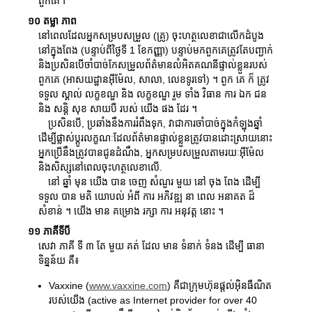
ពួកគេ។
១០ តម្លា ភាព
នៅពេលដែលអ្នកសម្របសម្រួល (គ្រូ) ចុះហត្ថលេខាជាលើកដំបូង
នៅក្នុងពែង (បន្ទាប់ពីថ្ងៃទី 1 ខែកញ្ញា) បន្ទាប់មកពួកគេត្រូវតែបញ្ជាក់
និងប្រសិនបើចាំបាច់កែសម្រួលព័ត៌មានលំអិតគណនីផ្ទាល់ខ្លួនរបស់
ពួកគេ (អាសយដ្ឋានអ៊ីម៉ែល, សាលា, លេខទូរទៅ) ។ ពួក គេ ក៏ ត្រូវ
ទទួល ស្គាល់ លក្ខខណ្ឌ និង លក្ខខណ្ឌ រួម ទាំង វិធាន ការ ឯក ជន
និង សន្តិ សុខ សាយបឺ របស់ យើង ផង ដែរ ។
ប្រសិនបើ, ប្រឆាំងនឹងការរំពឹងទុក, វាជាការចាំបាច់ក្នុងកំឡុងឆ្នាំ
ដើម្បីផ្លាស់ប្តូរលក្ខណៈដែលព័ត៌មានផ្ទាល់ខ្លួនត្រូវបានដោះស្រាយនោះ
អ្នកប្រើនឹងត្រូវបានជូនដំណឹង, អ្នកសម្របសម្រួលតាមរយៈអ៊ីម៉ែល
និងសិស្សនៅពេលចុះហត្ថលេខាលើ.
នៅ ឆ្នាំ មុន យើង បាន ចេញ សំណួរ មួយ នៅ ចុង ពែង ដើម្បី
ទទួល បាន មតិ យោបល់ អំពី ការ អភិវឌ្ឍ នា ពេល អនាគត ដ៏
សំខាន់ ។ យើង មាន គម្រោង រក្សា ការ អនុវត្ត នោះ ។
១១ ភាគីទីបី
សេវា ភាគី ទី ៣ តែ មួយ គត់ ដែល មាន ទំនាក់ ទំនង ដើម្បី ធានា
ទិន្នន័យ គឺ៖
Vaxxine (
www.vaxxine.com
) គឺជាក្រុមហ៊ុនផ្ដល់អ៊ិនធឺណិត
របស់យើង (active as Internet provider for over 40