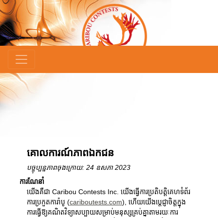
×
គោលការណ៍ភាពឯកជន
បច្ចុប្បន្នភាពចុងក្រោយ: 24 ឧសភា 2023
ការណែនាំ
យើងគឺជា Caribou Contests Inc. យើងធ្វើការប្រតិបត្តិគេហទំព័រ
ការប្រកួតការ៉ាបូ (
cariboutests.com
), ហើយយើងប្តេជ្ញាចិត្តក្នុង
ការធ្វើឱ្យគណិតវិទ្យាសប្បាយសម្រាប់មនុស្សគ្រប់គ្នាតាមរយៈការ