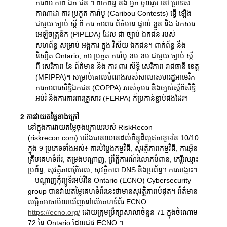
ការពារ ភាព ឯក ជន ។ ពាក់ព័ន្ធ នឹង អ្នក ចូលរួម នៅ ប្រទេស
កាណាដា ការ ប្រកួត ការ៉ាបួ (Caribou Contests) ធ្វើ ឡើង
ជាមួយ ច្បាប់ ស្តី ពី ការ ការពារ ព័ត៌មាន ផ្ទាល់ ខ្លួន និង ឯកសារ
អេឡិចត្រូនិក (PIPEDA) ដែល ជា ច្បាប់ ឯកជន របស់
សហព័ន្ធ សម្រាប់ អង្គការ ក្នុង វិស័យ ឯកជន។ ពាក់ព័ន្ធ នឹង
និស្សិត Ontario, ការ ប្រកួត ការ៉ាបូ ខម ខម ជាមួយ ច្បាប់ ស្តី
ពី សេរីភាព នៃ ព័ត៌មាន និង ការ ពារ សិទ្ធិ សេរីភាព រាជធានី ខេត្ត
(MFIPPA)។ សម្រាប់គោលបំណងរបស់សាលាសហរដ្ឋអាមេរិក
ការការពារសិទ្ធិឯកជន (COPPA) របស់កុមារ និងច្បាប់ស្តីពីសិទ្ធិ
អប់រំ និងការការពារគ្រួសារ (FERPA) ក៏ប្រកាន់ខ្ជាប់ផងដែរ។
2 ការវាយតម្លៃខាងក្រៅ
នៅក្នុងការវាយតម្លៃចុងក្រោយរបស់ RiskRecon
(riskrecon.com) យើងបានឈានដល់ពិន្ទុដ៏ល្អឥតខ្ចោះនៃ 10/10
ក្នុង 9 ប្រភេទទាំងអស់៖ ការបំប្លែងកម្មវិធី, សុវត្ថិភាពកម្មវិធី, ការអ៊ិន
គ្រីបគេហទំព័រ, តម្រងបណ្តាញ, ព្រឹត្តិការណ៍រំលោភបំពាន, កេរ្តិ៍ឈ្មោះ
ប្រព័ន្ធ, សុវត្ថិភាពអ៊ីមែល, សុវត្ថិភាព DNS និងប្រព័ន្ធ។ ការបង្ហោះ។
បណ្តាញកុំព្យូទ័រអប់រំនៃ Ontario (ECNO) Cybersecurity
group បានវាយតម្លៃគេហទំព័រនេះថាមានសុវត្ថិភាពបំផុត។ ព័ត៌មាន
លម្អិតអាចមើលឃើញនៅលើគេហទំព័រ ECNO
https://ecno.org/
ដោយក្រុមប្រឹក្សាសាលាចំនួន 71 ក្នុងចំណោម
72 នៃ Ontario ដែលជាវ ECNO ។