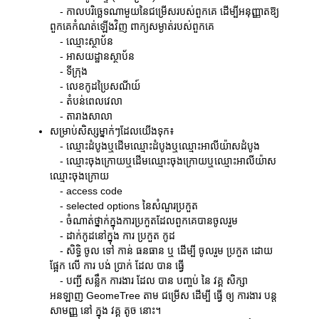
- កាលបរិច្ឆេទណាមួយនៃជម្រើសរបស់ពួកគេ ដើម្បីអនុញ្ញាតឱ្យ
ពួកគេកំណត់ឡើងវិញ ពាក្យសម្ងាត់របស់ពួកគេ
- ឈ្មោះស្ថាប័ន
- អាសយដ្ឋានស្ថាប័ន
- ទីក្រុង
- លេខកូដប្រៃសណីយ៍
- តំបន់ពេលវេលា
- តារាងសាលា
សម្រាប់សិស្សម្នាក់ៗដែលយើងទុក៖
- ឈ្មោះដំបូងឬដើមឈ្មោះដំបូងឬឈ្មោះអាលីយ៉ាសដំបូង
- ឈ្មោះចុងក្រោយឬដើមឈ្មោះចុងក្រោយឬឈ្មោះអាលីយ៉ាស
ឈ្មោះចុងក្រោយ
- access code
- selected options នៃសំណួរប្រកួត
- ចំណាត់ថ្នាក់ក្នុងការប្រកួតដែលពួកគេបានចូលរួម
- ដាក់កូដនៅក្នុង ការ ប្រកួត កូដ
- សិទ្ធិ ចូល ទៅ កាន់ ធនធាន ឬ ដើម្បី ចូលរួម ប្រកួត ដោយ
ផ្អែក លើ ការ បង់ ប្រាក់ ដែល បាន ធ្វើ
- បញ្ជី សន្លឹក ការងារ ដែល បាន បញ្ចប់ នៃ វគ្គ សិក្សា
អនឡាញ GeomeTree តាម ជម្រើស ដើម្បី ធ្វើ ឲ្យ ការងារ បន្ត
សាមញ្ញ នៅ ក្នុង វគ្គ តូច នោះ។