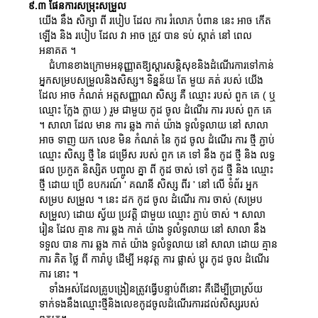
៩.៣ ផែនការសម្រុះសម្រួល
យើង នឹង សិក្សា ពី របៀប ដែល ការ រំលោភ បំពាន នេះ អាច កើត
ឡើង និង របៀប ដែល វា អាច ត្រូវ បាន ទប់ ស្កាត់ នៅ ពេល
អនាគត ។
ជំហានខាងក្រោមអនុញ្ញាតឱ្យស្តារសន្តិសុខនិងដំណើរការទៅកាន់
អ្នកសម្របសម្រួលនិងសិស្ស។ ទិន្នន័យ តែ មួយ គត់ របស់ យើង
ដែល អាច កំណត់ អត្តសញ្ញាណ សិស្ស គឺ ឈ្មោះ របស់ ពួក គេ ( ឬ
ឈ្មោះ ក្លែង ក្លាយ ) រួម ជាមួយ កូដ ចូល ដំណើរ ការ របស់ ពួក គេ
។ សាលា ដែល មាន ការ ឆ្លង កាត់ យ៉ាង ទូលំទូលាយ នៅ សាលា
អាច ទាញ យក លេខ មិន កំណត់ នៃ កូដ ចូល ដំណើរ ការ ថ្មី ភ្ជាប់
ឈ្មោះ សិស្ស ថ្មី នៃ ជម្រើស របស់ ពួក គេ ទៅ នឹង កូដ ថ្មី និង លទ្ធ
ផល ប្រកួត និស្សិត បញ្ចូល គ្នា ពី កូដ ចាស់ ទៅ កូដ ថ្មី និង ឈ្មោះ
ថ្មី ដោយ ប្រើ ឧបករណ៍ ' គណនី សិស្ស ពីរ ' នៅ លើ ទំព័រ អ្នក
សម្រប សម្រួល ។ នេះ ដក កូដ ចូល ដំណើរ ការ ចាស់ (សម្រប
សម្រួល) ដោយ ស្វ័យ ប្រវត្តិ ជាមួយ ឈ្មោះ ភ្ជាប់ ចាស់ ។ សាលា
រៀន ដែល គ្មាន ការ ឆ្លង កាត់ យ៉ាង ទូលំទូលាយ នៅ សាលា នឹង
ទទួល បាន ការ ឆ្លង កាត់ យ៉ាង ទូលំទូលាយ នៅ សាលា ដោយ គ្មាន
ការ គិត ថ្លៃ ពី ការ៉ាបូ ដើម្បី អនុវត្ត ការ ផ្លាស់ ប្តូរ កូដ ចូល ដំណើរ
ការ នោះ ។
ទាំងអស់ដែលគ្រូបង្រៀនត្រូវធ្វើបន្ទាប់ពីនោះ គឺដើម្បីប្រាស្រ័យ
ទាក់ទងនឹងឈ្មោះថ្មីនិងលេខកូដចូលដំណើរការដល់សិស្សរបស់