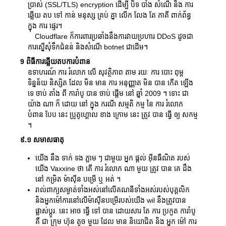
ប្រាស់ (SSL/TLS) encryption ដើម្បី បិទ បាំង សំណើ និង ការ
ឆ្លើយ តប ទៅ កាន់ មនុស្ស គ្រប់ គ្នា លើក លែង តែ ភាគី ពាក់ព័ន្ធ
ក្នុង ការ ផ្ទេរ។
Cloudflare ក៏ការពារប្រឆាំងនឹងការវាយប្រហារ DDoS ដូចជា
ការស្នើសុំទឹកជំនន់ និងសំណើ botnet ជាដើម។
9 ពិធីការឆ្លើយតបការបំពាន
ឧទាហរណ៍ ការ រំលោភ លើ សុវត្ថិភាព តាម រយៈ ការ បោះ ពុម្ព
ទិន្នន័យ និស្សិត ដែល មិន មាន ការ អនុញ្ញាត មិន បាន កើត ឡើង
ទេ ចាប់ តាំង ពី ការ៉ាបូ បាន ចាប់ ផ្តើម នៅ ឆ្នាំ 2009 ។ ទោះ ជា
យ៉ាង ណា ក៏ ដោយ នៅ ក្នុង ករណី សម្មតិ កម្ម នៃ ការ រំលោភ
បំពាន បែប នេះ ប្រូតូហ្គោល ខាង ក្រោម នេះ ត្រូវ បាន ធ្វើ ឲ្យ សកម្ម
។
៩.១ សមាសធាតុ
យើង នឹង ទាក់ ទង ភ្លាម ៗ ជាមួយ អ្នក ផ្តល់ អ៊ីនធឺណិត របស់
យើង Vaxxine ថា តើ ការ រំលោភ ណា មួយ ត្រូវ បាន គេ ដឹង
នៅ កម្រិត ម៉ាស៊ីន បម្រើ ឬ អត់ ។
រាល់ពាក្យសម្ងាត់ទាំងអស់នៅលើគណនីទាំងអស់របស់បុគ្គលិក
និងអ្នកម៉ៅការនៅលើម៉ាស៊ីនបម្រើរបស់យើង wil នឹងត្រូវបាន
ផ្លាស់ប្តូរ. នេះ អាច ធ្វើ ទៅ បាន ដោយសារ តែ ការ ប្រកួត ការ៉ាបូ
គឺ ជា ក្រុម ហ៊ុន តូច មួយ ដែល មាន និយោជិត និង អ្នក ម៉ៅ ការ