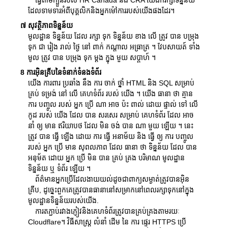
ធ្វើតាមក្បួនរបស់ HR Canada និង CRA យើងក៏រក្សាទិន្នន័យ
ដែលទាមទារអំពីបុគ្គលិកនិងអ្នកម៉ៅការរបស់យើងផងដែរ។
៧ សុវត្ថិភាពទិន្នន័យ
មូលដ្ឋាន ទិន្នន័យ ដែល រក្សា ទុក ទិន្នន័យ ខាង លើ ត្រូវ បាន បម្រុង
ទុក ជា រៀង រាល់ ថ្ងៃ នៅ ពាក់ កណ្តាល អធ្រាត្រ ។ វែបសាយត៍ ទាំង
មូល ត្រូវ បាន បម្រុង ទុក ម្តង ក្នុង មួយ សប្តាហ៍ ។
8 ការអ៊ិនគ្រីបនៃទំនាក់ទំនងទំព័រ
យើង ការពារ ប្រឆាំង នឹង ការ ចាក់ ថ្នាំ HTML និង SQL សម្រាប់
គ្រប់ ទម្រង់ នៅ លើ គេហទំព័រ របស់ យើង ។ យើង ធានា ថា គ្មាន
ការ បញ្ចូល របស់ អ្នក ប្រើ ណា អាច ប៉ះ ពាល់ ដោយ ផ្ទាល់ ទៅ លើ
កូដ របស់ យើង ដែល បាន សរសេរ សម្រាប់ គេហទំព័រ ដែល អាច
នាំ ឲ្យ មាន ឥរិយាបថ ដែល មិន ចង់ បាន ណា មួយ ឡើយ ។ នេះ
ត្រូវ បាន ធ្វើ ឡើង ដោយ ការ ធ្វើ អនាម័យ និង ធ្វើ ឲ្យ ការ បញ្ចូល
របស់ អ្នក ប្រើ មាន សុពលភាព ដែល ធានា ថា ទិន្នន័យ ដែល បាន
អនុម័ត ដោយ អ្នក ប្រើ មិន បាន គ្រប់ គ្រង បរិមាណ មូលដ្ឋាន
ទិន្នន័យ ឬ ទំព័រ ឡើយ ។
ព័ត៌មានអ្នកប្រើដែលងាយយល់ដូចជាពាក្យសម្ងាត់ត្រូវបានអ៊ិន
គ្រីប, ដូច្នេះពួកគេត្រូវបានធានានៅសម្រាកនៅពេលរក្សាទុកនៅក្នុង
មូលដ្ឋានទិន្នន័យរបស់យើង.
ការតភ្ជាប់រវាងភ្ញៀវនិងគេហទំព័រត្រូវបានគ្រប់គ្រងតាមរយៈ
Cloudflare។ វិធីសាស្ត្រ លំនាំ ដើម នៃ ការ ផ្ទេរ HTTPS ប្រើ