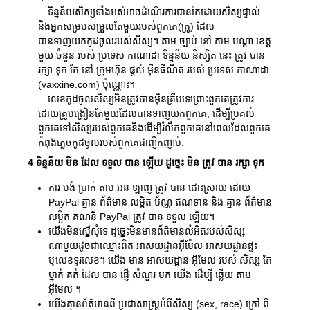
ទិន្នន័យសិស្សទាំងអស់អាចដំណើរការបានតែដោយសិស្សផ្ទាល់
និងអ្នកសម្របសម្រួលតែមួយរបស់ពួកគេ(គ្រូ) ដែល
បានទាញយកកូដចូលរបស់សិស្ស។ តាម ច្បាប់ នៅ តាម បណ្តា ខេត្ត
មួយ ចំនួន របស់ ប្រទេស កាណាដា ទិន្នន័យ និស្សិត នេះ ត្រូវ បាន
រក្សា ទុក តែ នៅ ក្រុមហ៊ុន ផ្ដល់ អ៊ីនធឺណិត របស់ ប្រទេស កាណាដា
(vaxxine.com) ប៉ុណ្ណោះ។
លេខកូដចូលសិស្សមិនត្រូវបានអ៊ិនគ្រីបទេព្រោះពួកគេត្រូវការ
ដោយគ្រូបង្រៀនតែមួយដែលបានទាញយកពួកគេ, ដើម្បីប្រគល់
ពួកគេទៅសិស្សរបស់ពួកគេនិងដើម្បីរំលឹកពួកគេនៅពេលដែលពួកគេ
កំពុងភ្លេចកូដចូលរបស់ពួកគេជាញឹកញាប់.
4 ទិន្នន័យ មិន ដែល ទទួល បាន ឡើយ ដូច្នេះ មិន ត្រូវ បាន រក្សា ទុក
ការ បង់ ប្រាក់ តាម អន ឡាញ ត្រូវ បាន ដោះស្រាយ ដោយ
PayPal គ្មាន ព័ត៌មាន លម្អិត ប័ណ្ណ ឥណទាន និង គ្មាន ព័ត៌មាន
លម្អិត គណនី PayPal ត្រូវ បាន ទទួល ឡើយ។
យើងមិនស្នើសុំទេ ដូច្នេះមិនមានព័ត៌មានលំអិតរបស់សិស្ស
ណាមួយដូចជាឈ្មោះពិត អាសយដ្ឋានអ៊ីម៉ែល អាសយដ្ឋានផ្ទះ
ឬលេខទូរលេខ។ យើង មាន អាសយដ្ឋាន អ៊ីមែល របស់ សិស្ស តែ
ម្នាក់ គត់ ដែល បាន ផ្ញើ សំណួរ មក យើង ដើម្បី ឆ្លើយ តាម
អ៊ីមែល ។
យើងគ្មានព័ត៌មានពី ប្រជាសាស្ត្រអំពីសិស្ស (sex, race) ក្រៅ ពី