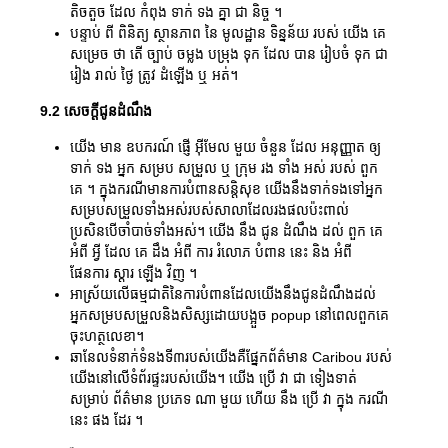
តិចតួច ដែល កំពុង ទាក់ ទង គ្នា ជា និច្ច ។
បន្ទាប់ ពី ពិនិត្យ ស្ថានភាព នៃ មូលដ្ឋាន ទិន្នន័យ របស់ យើង គេ
សម្រេច ថា តើ ច្បាប់ ចម្លង បម្រុង ទុក ដែល បាន រៀបចំ ទុក ជា
រៀង រាល់ ថ្ងៃ ត្រូវ ដំឡើង ឬ អត់។
9.2 សេចក្តីជូនដំណឹង
យើង មាន ឧបករណ៍ ផ្ញើ អ៊ីមែល មួយ ចំនួន ដែល អនុញ្ញាត ឲ្យ
ទាក់ ទង អ្នក សម្រប សម្រួល ឬ ក្រុម រង ទាំង អស់ របស់ ពួក
គេ ។ ក្នុងករណីមានការបំពានសន្តិសុខ យើងនឹងទាក់ទងទៅអ្នក
សម្របសម្រួលទាំងអស់របស់សាលាដែលរងផលប៉ះពាល់
ប្រសិនបើចាំបាច់ទាំងអស់។ យើង នឹង ជូន ដំណឹង ដល់ ពួក គេ
អំពី អ្វី ដែល គេ ដឹង អំពី ការ រំលោភ បំពាន នេះ និង អំពី
ផែនការ ស្តារ ឡើង វិញ ។
អាស្រ័យលើធម្មជាតិនៃការបំពានដែលយើងនឹងជូនដំណឹងដល់
អ្នកសម្របសម្រួលនិងសិស្សដោយបង្អួច popup នៅពេលពួកគេ
ចុះហត្ថលេខា។
ឆានែលទំនាក់ទំនងទី៣របស់យើងគឺផ្នែកព័ត៌មាន Caribou របស់
យើងនៅលើទំព័រផ្ទះរបស់យើង។ យើង ប្រើ វា ជា ទៀងទាត់
សម្រាប់ ព័ត៌មាន ប្រភេទ ណា មួយ ហើយ នឹង ប្រើ វា ក្នុង ករណី
នេះ ផង ដែរ ។