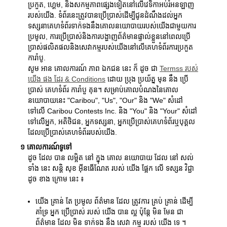
ប្រកួត, ហ្គេម, និងសកម្មភាពផ្សេងទៀតនៅលើវេទិកាអប់រំអនឡាញ
របស់យើង. ទំព័រនេះត្រូវបានប្រើប្រាស់ដើម្បីជូនដំណឹងដល់អ្នក
ទស្សនាគេហទំព័រទាក់ទងនឹងគោលនយោបាយរបស់យើងជាមួយការ
ប្រមូល, ការប្រើប្រាស់និងការបង្ហាញព័ត៌មានផ្ទាល់ខ្លួននៅពេលប្រើ
ប្រាស់ផលិតផលនិងសេវាកម្មរបស់យើងនៅលើគេហទំព័រការប្រកួត
ការ៉ាបូ.
សូម អាន គោលការណ៍ ភាព ឯកជន នេះ ក៏ ដូច ជា
Termss របស់
យើង ផង ដែរ & Conditions
ដោយ ប្រុង ប្រយ័ត្ន មុន នឹង ប្រើ
ប្រាស់ គេហទំព័រ ការ៉ាបួ គុន។ សម្រាប់គោលបំណងនៃគោល
នយោបាយនេះ "Caribou", "Us", "Our" និង "We" សំដៅ
ទៅលើ Caribou Contests Inc. និង "You" និង "Your" សំដៅ
ទៅលើអ្នក, អតិថិជន, អ្នកទស្សនា, អ្នកប្រើប្រាស់គេហទំព័រឬបុគ្គល
ដែលប្រើប្រាស់គេហទំព័ររបស់យើង.
១ គោលការណ៍ទូទៅ
ដូច ដែល បាន លម្អិត នៅ ក្នុង គោល នយោបាយ ដែល នៅ សល់
ទាំង នេះ សន្តិ សុខ អ៊ីនធើណែត របស់ យើង ផ្អែក លើ ទស្សន វិជ្ជា
ដូច ខាង ក្រោម នេះ ៖
យើង គ្រាន់ តែ ប្រមូល ព័ត៌មាន ដែល ត្រូវការ គ្រប់ គ្រាន់ ដើម្បី
គាំទ្រ អ្នក ប្រើប្រាស់ របស់ យើង បាន ល្អ ប៉ុន្តែ មិន មែន ជា
ព័ត៌មាន ដែល មិន ទាក់ទង នឹង សេវា កម្ម របស់ យើង ទេ ។