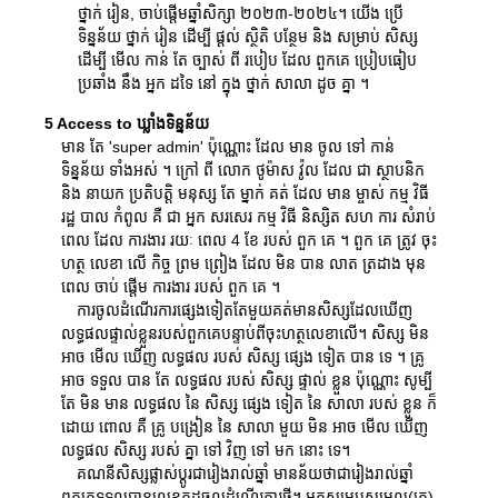
ថ្នាក់ រៀន, ចាប់ផ្តើមឆ្នាំសិក្សា ២០២៣-២០២៤។ យើង ប្រើ
ទិន្នន័យ ថ្នាក់ រៀន ដើម្បី ផ្ដល់ ស្ថិតិ បន្ថែម និង សម្រាប់ សិស្ស
ដើម្បី មើល កាន់ តែ ច្បាស់ ពី របៀប ដែល ពួកគេ ប្រៀបធៀប
ប្រឆាំង នឹង អ្នក ដទៃ នៅ ក្នុង ថ្នាក់ សាលា ដូច គ្នា ។
5 Access to ឃ្លាំងទិន្នន័យ
មាន តែ 'super admin' ប៉ុណ្ណោះ ដែល មាន ចូល ទៅ កាន់
ទិន្នន័យ ទាំងអស់ ។ ក្រៅ ពី លោក ថូម៉ាស វ៉ូល ដែល ជា ស្ថាបនិក
និង នាយក ប្រតិបត្តិ មនុស្ស តែ ម្នាក់ គត់ ដែល មាន ម្ចាស់ កម្ម វិធី
រដ្ឋ បាល កំពូល គឺ ជា អ្នក សរសេរ កម្ម វិធី និស្សិត សហ ការ សំរាប់
ពេល ដែល ការងារ រយៈ ពេល 4 ខែ របស់ ពួក គេ ។ ពួក គេ ត្រូវ ចុះ
ហត្ថ លេខា លើ កិច្ច ព្រម ព្រៀង ដែល មិន បាន លាត ត្រដាង មុន
ពេល ចាប់ ផ្តើម ការងារ របស់ ពួក គេ ។
ការចូលដំណើរការផ្សេងទៀតតែមួយគត់មានសិស្សដែលឃើញ
លទ្ធផលផ្ទាល់ខ្លួនរបស់ពួកគេបន្ទាប់ពីចុះហត្ថលេខាលើ។ សិស្ស មិន
អាច មើល ឃើញ លទ្ធផល របស់ សិស្ស ផ្សេង ទៀត បាន ទេ ។ គ្រូ
អាច ទទួល បាន តែ លទ្ធផល របស់ សិស្ស ផ្ទាល់ ខ្លួន ប៉ុណ្ណោះ សូម្បី
តែ មិន មាន លទ្ធផល នៃ សិស្ស ផ្សេង ទៀត នៃ សាលា របស់ ខ្លួន ក៏
ដោយ ពោល គឺ គ្រូ បង្រៀន នៃ សាលា មួយ មិន អាច មើល ឃើញ
លទ្ធផល សិស្ស របស់ គ្នា ទៅ វិញ ទៅ មក នោះ ទេ។
គណនីសិស្សផ្លាស់ប្តូរជារៀងរាល់ឆ្នាំ មានន័យថាជារៀងរាល់ឆ្នាំ
ពួកគេទទួលបានលេខកូដចូលដំណើរការថ្មី។ អ្នកសម្របសម្រួល(គ្រូ)