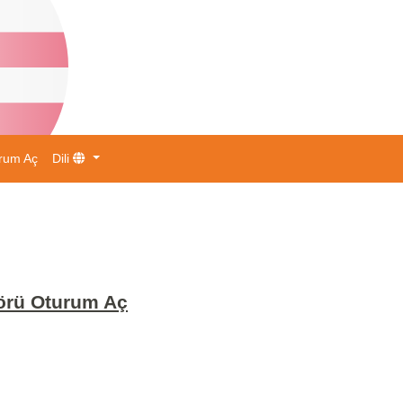
rum Aç
Dili
örü Oturum Aç