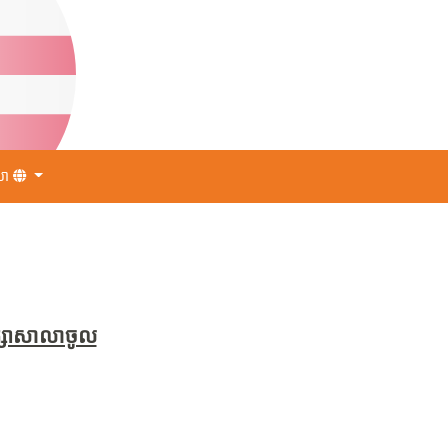
សា
ឹក្សាសាលាចូល