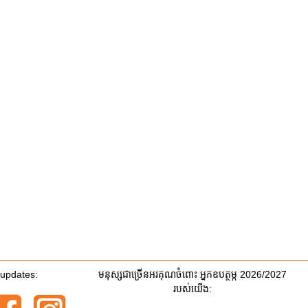
 updates:
មនុស្សជាច្រើនអរគុណចំពោះ អ្នកឧបត្ថម្ភ 2026/2027
របស់យើង: