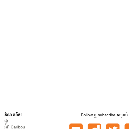
តំណ រហ័ស
Follow ឬ subscribe សម្រាប់
ផ្ទះ
អំពី Caribou