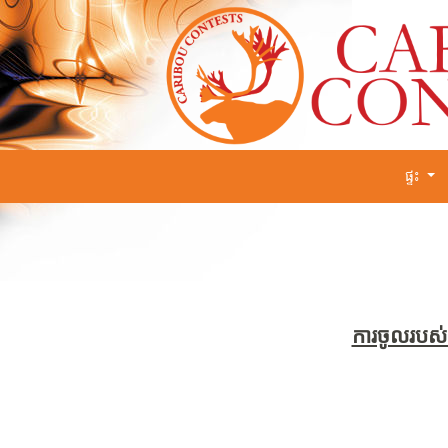
ផ្ទះ
ការចូលរបស់