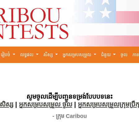
រៀបចំ
លទ្ធផល
សិស្ស
អ្នកសម្របសម្រួល
ជំនួយ
ចូល
ភា
×
សូមចូលដើម្បីបញ្ជូនទម្រង់បែបបទនេះ
សិស្ស
|
អ្នកសម្របសម្រួល ចូល
|
អ្នកសម្របសម្រួលក្រុមប្រ
- ក្រុម Caribou