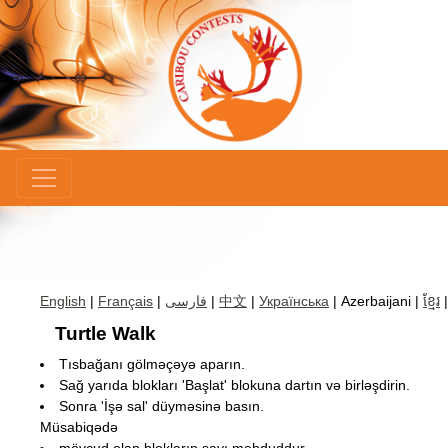
×
English
|
Français
|
فارسی
|
中文
|
Українська
| Azerbaijani |
ខ្មែរ
Turtle Walk
Tısbağanı gölməçəyə aparın.
Sağ yarıda blokları 'Başlat' blokuna dartın və birləşdirin.
Sonra 'İşə sal' düyməsinə basın.
Müsabiqədə