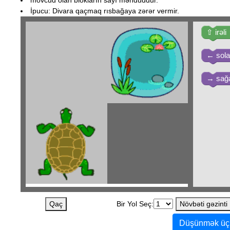
mövcud olan blokların sayı məhduddur.
İpucu: Divara qaçmaq rısbağaya zərər vermir.
⇧ irəli
← sol
→ sağ
Qaç
Bir Yol Seç:
Növbəti gəzinti
Düşünmək üç