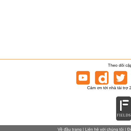
Theo dõi cập
Cảm ơn tới nhà tài trợ 
Về đầu trang
|
Liên hệ với chúng tôi
|
Đ