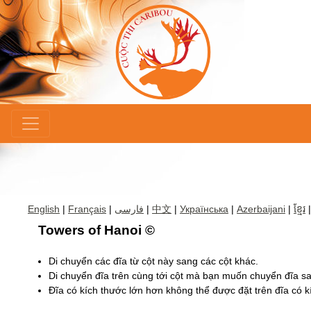
×
English
|
Français
|
فارسی
|
中文
|
Українська
|
Azerbaijani
|
ខ្មែរ
|
Towers of Hanoi ©
Di chuyển các đĩa từ cột này sang các cột khác.
Di chuyển đĩa trên cùng tới cột mà bạn muốn chuyển đĩa s
Đĩa có kích thước lớn hơn không thể được đặt trên đĩa có 