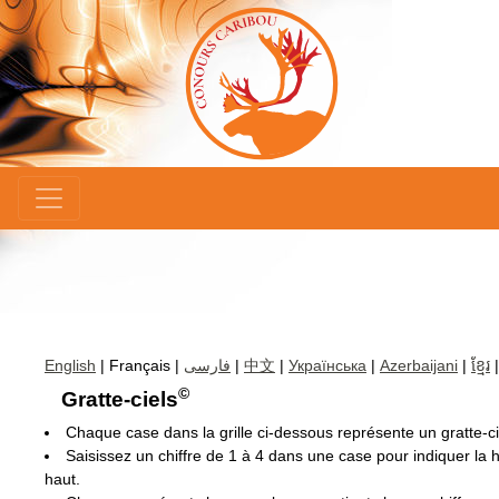
×
English
| Français |
فارسی
|
中文
|
Українська
|
Azerbaijani
|
ខ្មែរ
©
Gratte-ciels
Chaque case dans la grille ci-dessous représente un gratte-ci
Saisissez un chiffre de 1 à 4 dans une case pour indiquer la ha
haut.