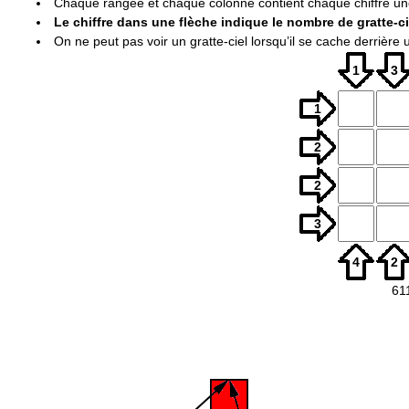
Chaque rangée et chaque colonne contient chaque chiffre une
Le chiffre dans une flèche indique le nombre de gratte-ci
On ne peut pas voir un gratte-ciel lorsqu’il se cache derrière 
1
3
1
2
2
3
4
2
61