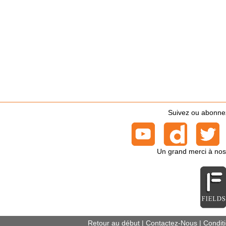
Suivez ou abonnez-
Un grand merci à nos
Retour au début
|
Contactez-Nous
|
Conditi