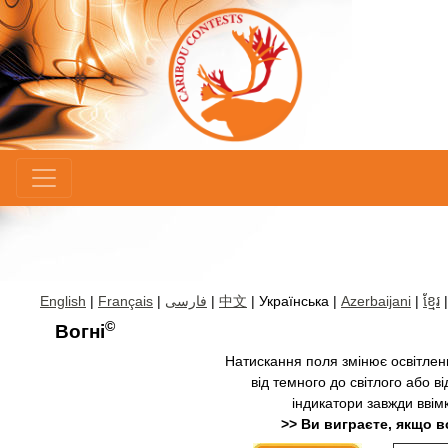
×
English
|
Français
|
فارسی
|
中文
| Українська |
Azerbaijani
|
ខ្មែរ
©
Вогні
Натискання поля змінює освітлення
від темного до світлого або ві
індикатори завжди ввім
>> Ви виграєте, якщо в