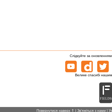
Слідкуйте за оновленнями
Велике спасибі нашим
Повернутися наверх ⇑
|
Зв'яжіться з нами
|
У