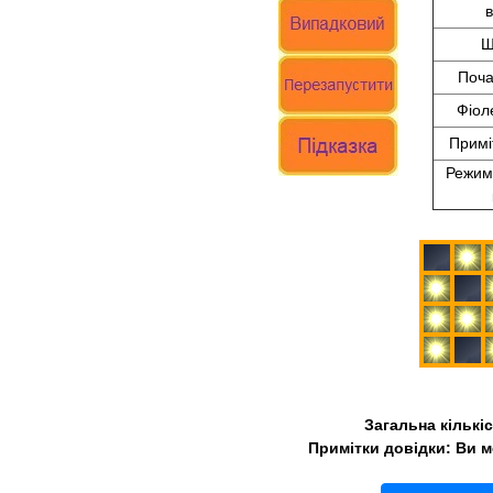
в
Ш
Поча
Фіоле
Примі
Режим
Загальна кількіс
Примітки довідки: Ви м