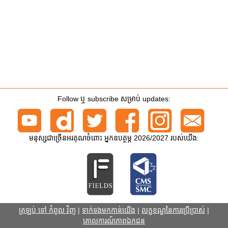
Follow ឬ subscribe សម្រាប់ updates:
មនុស្សជាច្រើនអរគុណចំពោះ អ្នកឧបត្ថម្ភ 2026/2027 របស់យើង:
ត្រឡប់ ទៅ កំពូល វិញ
|
ទាក់ទងមកកាន់យើង
|
លក្ខខណ្ឌនៃការប្រើប្រាស់
|
គោលការណ៍ភាពឯកជន